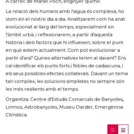
A càrrec de Manel Poch, enginyer químic
La relació dels humans amb l’aigua és complexa, ho
vivim en el nostre dia a dia. Analitzarem com ha anat
evolucionat al llarg del temps, especialment en
l’àmbit urbà, i reflexionarem, a partir d’aquesta
història i dels factors que hi influeixen, sobre el punt
en què estem actualment. Com pot evolucionar a
partir d’ara? Quines alternatives tenim al davant? Ens
cal identificar els punts forts i febles de cadascuna, i
els seus possibles efectes col·laterals. Davant un tema
tan complex, les solucions simplistes no sempre són
les més resilients amb el temps.
Organitza: Centre d'Estudis Comarcals de Banyoles
,
Limnos, Astrobanyoles, Museu Darder, Emergència
Climàtica.