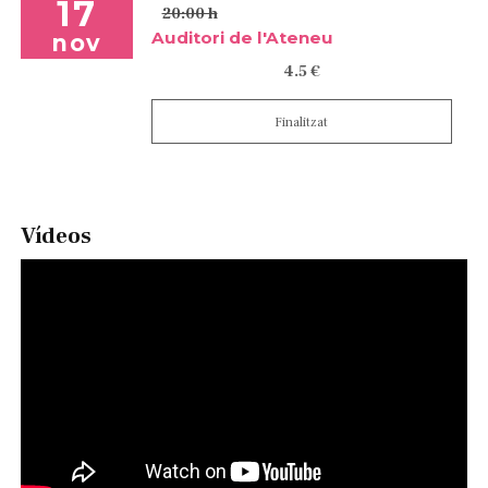
17
20:00 h
Auditori de l'Ateneu
nov
4.5 €
Finalitzat
Vídeos