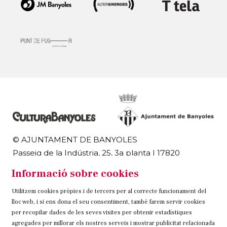
© AJUNTAMENT DE BANYOLES
Passeig de la Indústria, 25, 3a planta | 17820
Banyoles
Informació sobre cookies
972 58 18 48 | 972 57 00 50
Utilitzem cookies pròpies i de tercers per al correcte funcionament del
Sitemap
Avís Legal
Ús de Cookies
Contacteu
lloc web, i si ens dona el seu consentiment, també farem servir cookies
per recopilar dades de les seves visites per obtenir estadístiques
Link a instagram
Link a twitter
Link a facebook
agregades per millorar els nostres serveis i mostrar publicitat relacionada