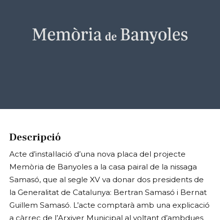
Diapositiva 1 de 1
Descripció
Acte d’instal·lació d’una nova placa del projecte
Memòria de Banyoles a la casa pairal de la nissaga
Samasó, que al segle XV va donar dos presidents de
la Generalitat de Catalunya: Bertran Samasó i Bernat
Guillem Samasó. L’acte comptarà amb una explicació
a càrrec de l’Arxiver Municipal al voltant d’ambdues