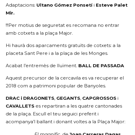
Adaptacions: 
Ultano Gómez Ponsetí
 i 
Esteve Palet 
Mir.
!!!Per motius de seguretat es recomana no entrar 
amb cotxets a la plaça Major.
Hi haurà dos aparcaments gratuïts de cotxets: a la 
placeta Sant Pere i a la plaça de les Monges.
Acabat l’entremès de lluïment. 
BALL DE PASSADA
Aquest precursor de la cercavila es va recuperar el 
2018 com a patrimoni popular de Banyoles.
DRAC i DRAGONETS
, 
GEGANTS
, 
CAPGROSSOS
 i 
CAVALLETS
es repartiran a les quatre cantonades 
de la plaça. Escull el teu seguici preferit i 
acompanya’l ballant i donant voltes a la Plaça Major:
El magnífic
, de
 Joan Carreras Dagas