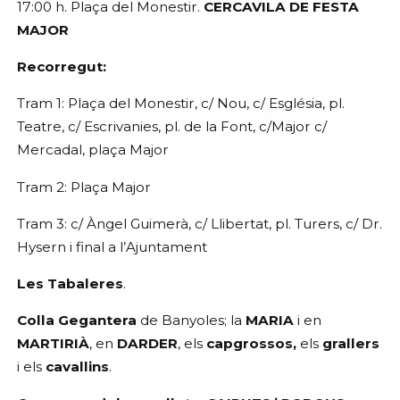
17:00 h. Plaça del Monestir. 
CERCAVILA DE FESTA 
MAJOR
Recorregut: 
Tram 1: Plaça del Monestir, c/ Nou, c/ Església, pl. 
Teatre, c/ Escrivanies, pl. de la Font, c/Major c/ 
Mercadal, plaça Major 
Tram 2: Plaça Major
Tram 3: c/ Àngel Guimerà, c/ Llibertat, pl. Turers, c/ Dr. 
Hysern i final a l’Ajuntament
Les Tabaleres
.
Colla Gegantera
 de Banyoles; la 
MARIA 
i en 
MARTIRIÀ
, en 
DARDER
, els 
capgrossos,
 els 
grallers
i els 
cavallins
.