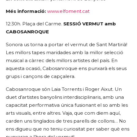
Més informació:
www.elfoment.cat
12:30h. Plaça del Carme.
 SESSIÓ VERMUT amb 
CABOSANROQUE
Sonora us torna a portar el vermut de Sant Martirià! 
Les millors tapes maridades amb la millor selecció 
musical a càrrec dels millors artistes del país. En 
aquesta ocasió, Cabosanroque ens punxarà els seus 
grups i cançons de capçalera.
Cabosanroque són Laia Torrents i Roger Aixut. Un 
duet d’artistes banyolins interdisciplinaris, amb una 
capacitat performativa única fusionant el so amb les 
arts visuals, entre altres. Vaja, que com diem aquí, 
carden uns tinglados de tres parells de collons… No 
ens digueu que no teniu curiositat per saber què ens 
punxaran a l’hora del vermut!