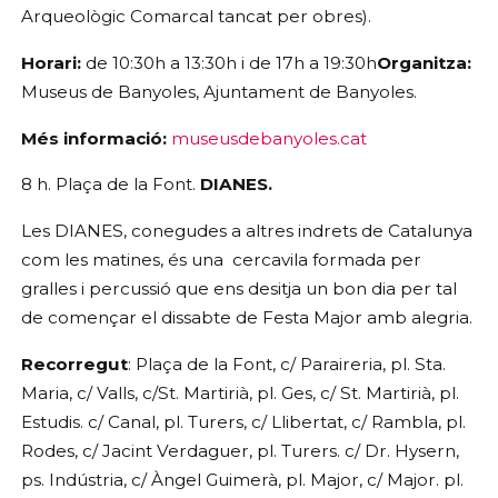
Arqueològic Comarcal tancat per obres).
Horari: 
de 10:30h a 13:30h i de 17h a 19:30h
Organitza:
Museus de Banyoles, Ajuntament de Banyoles.
Més informació:
museusdebanyoles.cat
8 h. Plaça de la Font. 
DIANES. 
Les DIANES, conegudes a altres indrets de Catalunya 
com les matines, és una  cercavila formada per 
gralles i percussió que ens desitja un bon dia per tal 
de començar el dissabte de Festa Major amb alegria.
Recorregut
: Plaça de la Font, c/ Paraireria, pl. Sta. 
Maria, c/ Valls, c/St. Martirià, pl. Ges, c/ St. Martirià, pl. 
Estudis. c/ Canal, pl. Turers, c/ Llibertat, c/ Rambla, pl. 
Rodes, c/ Jacint Verdaguer, pl. Turers. c/ Dr. Hysern, 
ps. Indústria, c/ Àngel Guimerà, pl. Major, c/ Major. pl. 