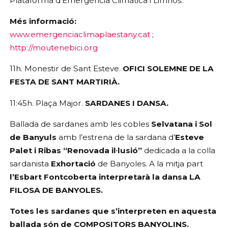
Plataforma d’Emergència Climàtica i Limnos.
Més informació: 
www.emergenciaclimaplaestany.cat
 ; 
http://moutenebici.org
11h. Monestir de Sant Esteve.
 OFICI SOLEMNE DE LA 
FESTA DE SANT MARTIRIÀ.
11:45h. Plaça Major. 
SARDANES I DANSA.
Ballada de sardanes amb les cobles 
Selvatana i Sol 
de Banyuls 
amb l’estrena de la sardana d’
Esteve 
Palet i Ribas
“Renovada il·lusió”
 dedicada a la colla 
sardanista 
Exhortació
 de Banyoles.
A la mitja part 
l’Esbart Fontcoberta interpretarà la dansa LA 
FILOSA DE BANYOLES.
Totes les sardanes que s’interpreten en aquesta 
ballada són de COMPOSITORS BANYOLINS.