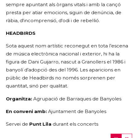
sempre apuntant als òrgans vitals i amb la cançó 
presta per atiar emocions, siguin de denúncia, de 
ràbia, d'incomprensió, d'odi i de rebel·lió.
HEADBIRDS
Sota aquest nom artístic reconegut en tota l’escena 
de música electrònica nacional i exterior, hi ha la 
figura de Dani Guijarro, nascut a Granollers el 1986 i 
banyolí d’adopció des del 1996. Les aparicions en 
públic de Headbirds no només sorprenen per 
quantitat, sinó per qualitat.
Organitza:
 Agrupació de Barraques de Banyoles
En conveni amb:
 Ajuntament de Banyoles
Servei de 
Punt Lila
 durant els concerts