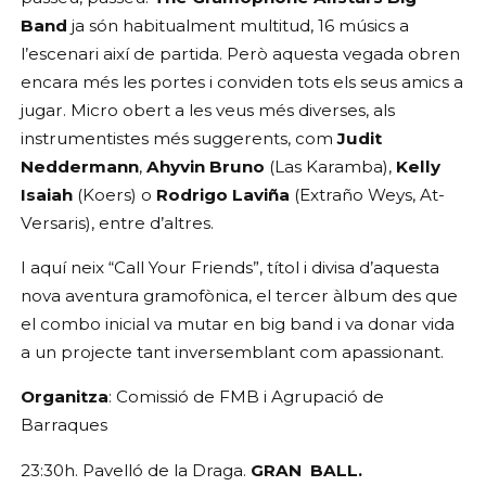
Band
 ja són habitualment multitud, 16 músics a 
l’escenari així de partida. Però aquesta vegada obren 
encara més les portes i conviden tots els seus amics a 
jugar. Micro obert a les veus més diverses, als 
instrumentistes més suggerents, com 
Judit 
Neddermann
, 
Ahyvin Bruno
 (Las Karamba), 
Kelly 
Isaiah
 (Koers) o 
Rodrigo Laviña
 (Extraño Weys, At-
Versaris), entre d’altres.
I aquí neix “Call Your Friends”, títol i divisa d’aquesta 
nova aventura gramofònica, el tercer àlbum des que 
el combo inicial va mutar en big band i va donar vida 
a un projecte tant inversemblant com apassionant.
Organitza
: Comissió de FMB i Agrupació de 
Barraques 
23:30h. Pavelló de la Draga. 
GRAN  BALL.