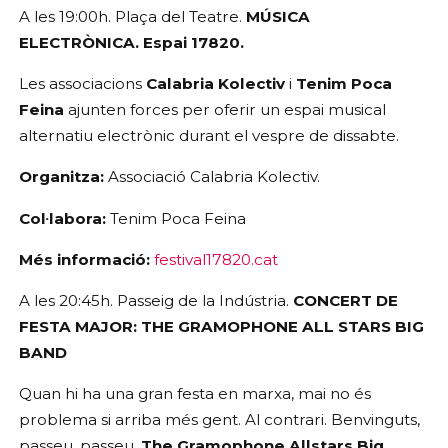
A les 19:00h. Plaça del Teatre. 
MÚSICA 
ELECTRÒNICA. Espai 17820. 
Les associacions 
Calabria Kolectiv
 i 
Tenim Poca 
Feina
 ajunten forces per oferir un espai musical 
alternatiu electrònic durant el vespre de dissabte. 
Organitza:
 Associació Calabria Kolectiv. 
Col·labora:
 Tenim Poca Feina
Més informació: 
festival17820.cat
A les 20:45h. Passeig de la Indústria. 
CONCERT DE 
FESTA MAJOR: THE GRAMOPHONE ALL STARS BIG 
BAND
Quan hi ha una gran festa en marxa, mai no és 
problema si arriba més gent. Al contrari. Benvinguts, 
passeu, passeu. 
The Gramophone Allstars Big 