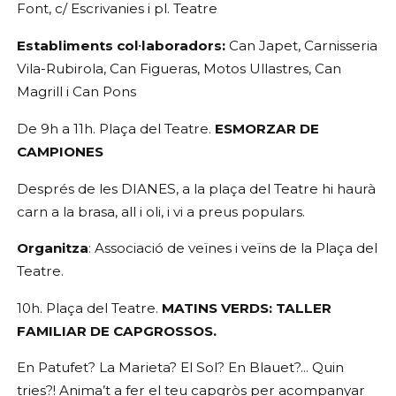
Font, c/ Escrivanies i pl. Teatre
Establiments col·laboradors: 
Can Japet, Carnisseria 
Vila-Rubirola, Can Figueras, Motos Ullastres, Can 
Magrill i Can Pons
De 
9h a 11h.
 Plaça del Teatre. 
ESMORZAR DE 
CAMPIONES
Després de les DIANES, a la plaça del Teatre hi haurà 
carn a la brasa, all i oli, i vi a preus populars. 
Organitza
:
 Associació de veïnes i veïns de la Plaça del 
Teatre.
10h. Plaça del Teatre. 
MATINS VERDS: TALLER 
FAMILIAR DE CAPGROSSOS.
En Patufet? La Marieta? El Sol? En Blauet?... Quin 
tries?! Anima’t a fer el teu capgròs per acompanyar 