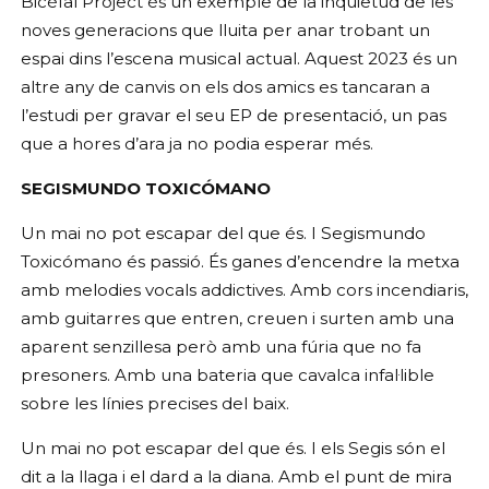
Bicèfal Project és un exemple de la inquietud de les 
noves generacions que lluita per anar trobant un 
espai dins l’escena musical actual. Aquest 2023 és un 
altre any de canvis on els dos amics es tancaran a 
l’estudi per gravar el seu EP de presentació, un pas 
que a hores d’ara ja no podia esperar més.
SEGISMUNDO TOXICÓMANO
Un mai no pot escapar del que és. I Segismundo 
Toxicómano és passió. És ganes d’encendre la metxa 
amb melodies vocals addictives. Amb cors incendiaris, 
amb guitarres que entren, creuen i surten amb una 
aparent senzillesa però amb una fúria que no fa 
presoners. Amb una bateria que cavalca infal·lible 
sobre les línies precises del baix.
Un mai no pot escapar del que és. I els Segis són el 
dit a la llaga i el dard a la diana. Amb el punt de mira 