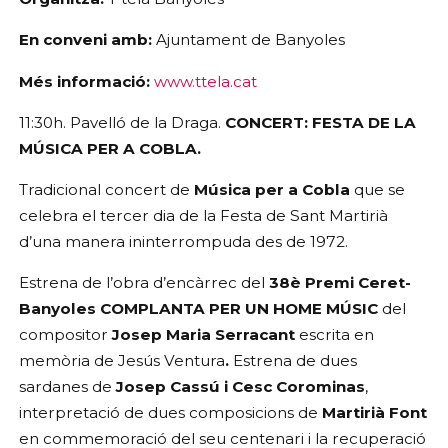
En conveni amb:
 Ajuntament de Banyoles
Més informació:
www.ttela.cat
11:30h. Pavelló de la Draga. 
CONCERT: FESTA DE LA 
MÚSICA PER A COBLA.
Tradicional concert de 
Música per a Cobla
 que se 
celebra el tercer dia de la Festa de Sant Martirià 
d’una manera ininterrompuda des de 1972. 
Estrena de l’obra d’encàrrec del 
38è Premi Ceret-
Banyoles COMPLANTA PER UN HOME MÚSIC
 del 
compositor 
Josep Maria Serracant 
escrita en 
memòria de Jesús Ventura
.
 Estrena de dues 
sardanes de 
Josep Cassú i Cesc Corominas
, 
interpretació de dues composicions de 
Martirià Font
en commemoració del seu centenari i la recuperació 