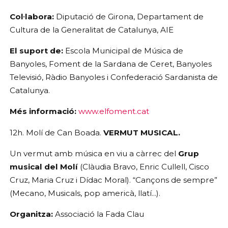
Col·labora: 
Diputació de Girona, Departament de 
Cultura de la Generalitat de Catalunya, AIE
El suport de:
 Escola Municipal de Música de 
Banyoles, Foment de la Sardana de Ceret, Banyoles 
Televisió, Ràdio Banyoles i Confederació Sardanista de 
Catalunya.
Més informació:
www.elfoment.cat
12h. Molí de Can Boada. 
VERMUT MUSICAL.
Un vermut amb música en viu a càrrec del 
Grup 
musical del Molí
 (Clàudia Bravo, Enric Cullell, Cisco 
Cruz, Maria Cruz i Dídac Moral). “Cançons de sempre” 
(Mecano, Musicals, pop americà, llatí...).
Organitza: 
Associació la Fada Clau