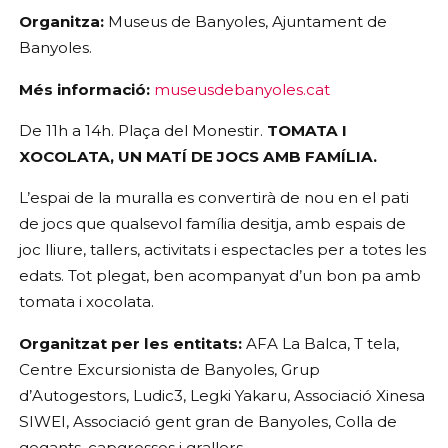
Organitza:
 Museus de Banyoles, Ajuntament de 
Banyoles.
Més informació:
museusdebanyoles.cat
De 11h a 14h. Plaça del Monestir. 
TOMATA I 
XOCOLATA, UN MATÍ DE JOCS AMB FAMÍLIA.
L’espai de la muralla es convertirà de nou en el pati 
de jocs que qualsevol família desitja, amb espais de 
joc lliure, tallers, activitats i espectacles per a totes les 
edats. Tot plegat, ben acompanyat d’un bon pa amb 
tomata i xocolata.
Organitzat per les entitats: 
AFA La Balca, T tela, 
Centre Excursionista de Banyoles, Grup 
d’Autogestors, Ludic3, Legki Yakaru, Associació Xinesa 
SIWEI, Associació gent gran de Banyoles, Colla de 
gegants, capgrossos i grallers.