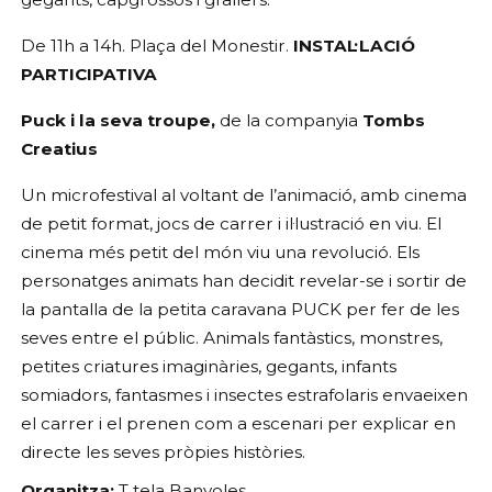
De 11h a 14h. Plaça del Monestir. 
INSTAL·LACIÓ 
PARTICIPATIVA
Puck i la seva troupe, 
de la companyia 
Tombs 
Creatius
Un microfestival al voltant de l’animació, amb cinema 
de petit format, jocs de carrer i il·lustració en viu. El 
cinema més petit del món viu una revolució. Els 
personatges animats han decidit revelar-se i sortir de 
la pantalla de la petita caravana PUCK per fer de les 
seves entre el públic. Animals fantàstics, monstres, 
petites criatures imaginàries, gegants, infants 
somiadors, fantasmes i insectes estrafolaris envaeixen 
el carrer i el prenen com a escenari per explicar en 
directe les seves pròpies històries.
Organitza:
 T tela Banyoles