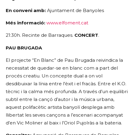
En conveni amb:
 Ajuntament de Banyoles
Més informació:
www.elfoment.cat
21:30h. Recinte de Barraques. 
CONCERT
.
PAU BRUGADA
El projecte “En Blanc” de Pau Brugada reivindica la 
necessitat de quedar-se en blanc com a part del 
procés creatiu. Un concepte dual a on vol 
desdibuixar la línia entre l'èxit i el fracàs. Entre el K.O. 
tècnic i la calma més profunda. A través d’un equilibri 
subtil entre la cançó d’autor i la música urbana, 
aquest polifacètic artista banyolí desplega amb 
llibertat les seves cançons a l’escenari acompanyat 
d’en Vic Moliner al baix i l’Oriol Pujolràs a la bateria.