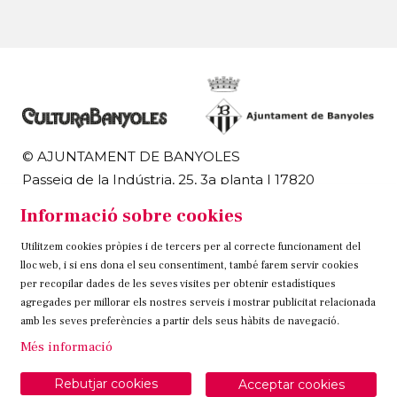
© AJUNTAMENT DE BANYOLES
Passeig de la Indústria, 25, 3a planta | 17820
Banyoles
Informació sobre cookies
972 58 18 48 | 972 57 00 50
Utilitzem cookies pròpies i de tercers per al correcte funcionament del
Sitemap
Avís Legal
Ús de Cookies
Contacteu
lloc web, i si ens dona el seu consentiment, també farem servir cookies
per recopilar dades de les seves visites per obtenir estadístiques
Link a instagram
Link a twitter
Link a facebook
agregades per millorar els nostres serveis i mostrar publicitat relacionada
amb les seves preferències a partir dels seus hàbits de navegació.
Més informació
Rebutjar cookies
Acceptar cookies