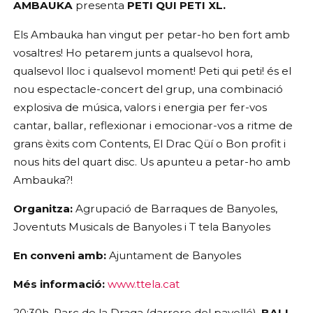
AMBAUKA 
presenta 
PETI QUI PETI XL.
Els Ambauka han vingut per petar-ho ben fort amb 
vosaltres! Ho petarem junts a qualsevol hora, 
qualsevol lloc i qualsevol moment! Peti qui peti! és el 
nou espectacle-concert del grup, una combinació 
explosiva de música, valors i energia per fer-vos 
cantar, ballar, reflexionar i emocionar-vos a ritme de 
grans èxits com Contents, El Drac Qüí o Bon profit i 
nous hits del quart disc. Us apunteu a petar-ho amb 
Ambauka?!
Organitza:
 Agrupació de Barraques de Banyoles, 
Joventuts Musicals de Banyoles i T tela Banyoles
En conveni amb:
 Ajuntament de Banyoles
Més informació:
www.ttela.cat
20:30h. Parc de la Draga (darrere del pavelló). 
BALL 