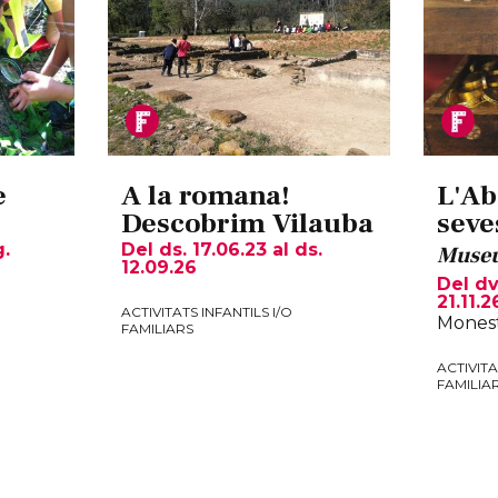
e
A la romana!
L'Ab
Descobrim Vilauba
seve
g.
Del ds. 17.06.23
al ds.
Museu
12.09.26
Del dv
21.11.2
ACTIVITATS INFANTILS I/O
Monest
FAMILIARS
ACTIVITA
FAMILIA