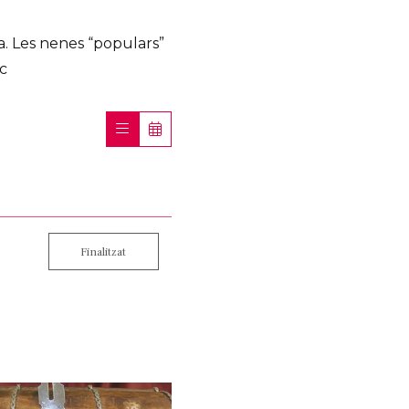
a. Les nenes “populars”
ic
Finalitzat