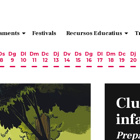
aments
Festivals
Recursos Educatius
T
Ds
Dg
Dl
Dm
Dc
Dj
Dv
Ds
Dg
Dl
Dm
Dc
Dj
8
9
10
11
12
13
14
15
16
17
18
19
20
ost
 d'agost
6 d'agost
endres 7 d'agost
Dissabte 8 d'agost
Diumenge 9 d'agost
Dilluns 10 d'agost
Dimarts 11 d'agost
Dimecres 12 d'agost
Dijous 13 d'agost
Divendres 14 d'agost
Dissabte 15 d'agost
Diumenge 16 d'ag
Dilluns 17 d'ag
Dimarts 18
Dimecr
Di
Clu
inf
Prep