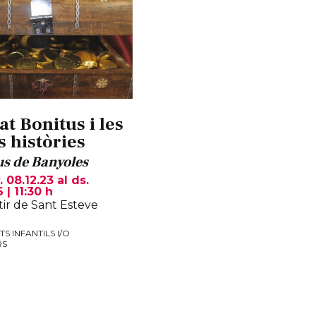
at Bonitus i les
s històries
s de Banyoles
. 08.12.23
al ds.
6
|
11:30 h
ir de Sant Esteve
TS INFANTILS I/O
RS