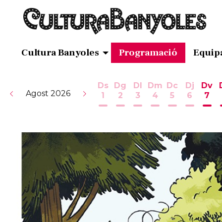
Cultura Banyoles
Programació
Equip
Ds
Dg
Dl
Dm
Dc
Dj
Dv
Agost 2026
1
2
3
4
5
6
7
Dissabte 1 d'agost
Diumenge 2 d'agost
Dilluns 3 d'agost
Dimarts 4 d'ag
Dimecres 5
Dijous 
Div