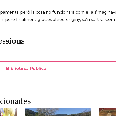
paments, però la cosa no funcionarà com ella s’imaginav
cils, però finalment gràcies al seu enginy, se’n sortirà. Còm
essions
Biblioteca Pública
acionades