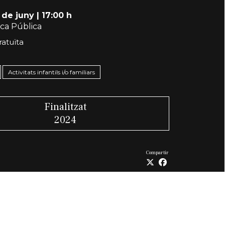
 de juny
|
17:00 h
eca Pública
ratuïta
Activitats infantils i/o familiars
Finalitzat
2024
Compartir