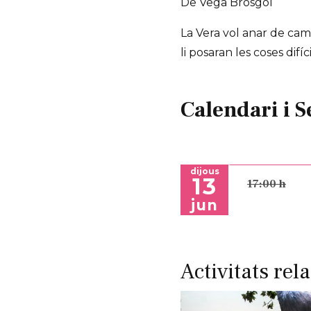
De Vega Brosgol
La Vera vol anar de cam
li posaran les coses difí
Calendari i S
dijous
13
17:00 h
jun
Activitats rel