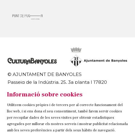
© AJUNTAMENT DE BANYOLES
Passeig de la Indústria, 25, 3a planta | 17820
Banyoles
Informació sobre cookies
972 58 18 48 | 972 57 00 50
Utilitzem cookies pròpies i de tercers per al correcte funcionament del
Sitemap
Avís Legal
Ús de Cookies
Contacteu
lloc web, i si ens dona el seu consentiment, també farem servir cookies
per recopilar dades de les seves visites per obtenir estadístiques
Link a instagram
Link a twitter
Link a facebook
agregades per millorar els nostres serveis i mostrar publicitat relacionada
amb les seves preferències a partir dels seus hàbits de navegació.