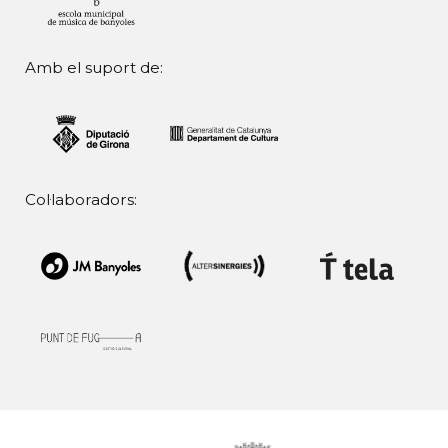
Amb el suport de:
Col·laboradors: