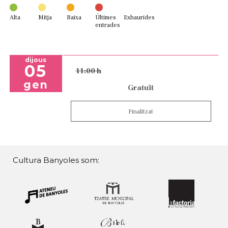
Alta
Mitja
Baixa
Últimes
Exhaurides
entrades
dijous
05
11:00 h
gen
Gratuït
Finalitzat
Cultura Banyoles som: