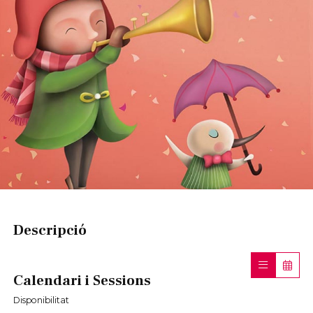
Diapositiva 1 de 1
Descripció
Calendari i Sessions
Disponibilitat