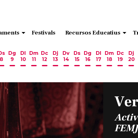
aments
Festivals
Recursos Educatius
T
Ds
Dg
Dl
Dm
Dc
Dj
Dv
Ds
Dg
Dl
Dm
Dc
Dj
8
9
10
11
12
13
14
15
16
17
18
19
20
ost
 d'agost
6 d'agost
endres 7 d'agost
Dissabte 8 d'agost
Diumenge 9 d'agost
Dilluns 10 d'agost
Dimarts 11 d'agost
Dimecres 12 d'agost
Dijous 13 d'agost
Divendres 14 d'agost
Dissabte 15 d'agost
Diumenge 16 d'ag
Dilluns 17 d'ag
Dimarts 18
Dimecr
Di
Ver
Acti
FEMJ