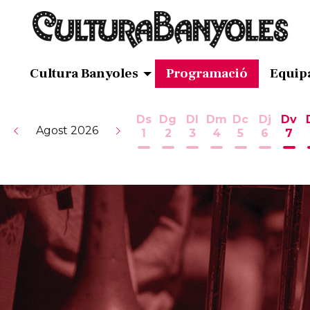
Cultura Banyoles
Programació
Equip
Ds
Dg
Dl
Dm
Dc
Dj
Dv
Agost 2026
1
2
3
4
5
6
7
Dissabte 1 d'agost
Diumenge 2 d'agost
Dilluns 3 d'agost
Dimarts 4 d'ag
Dimecres 5
Dijous 
Div