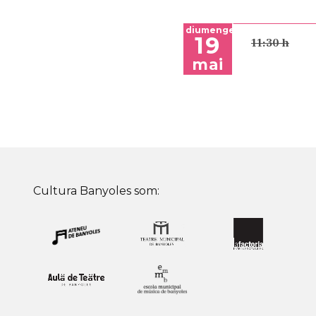
diumenge
19
11:30 h
mai
Cultura Banyoles som: