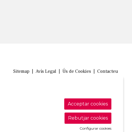
Sitemap
|
Avís Legal
|
Ús de Cookies
|
Contacteu
Link a in
Link a 
Link
Acceptar cookies
Rebutjar cookies
Configurar cookies