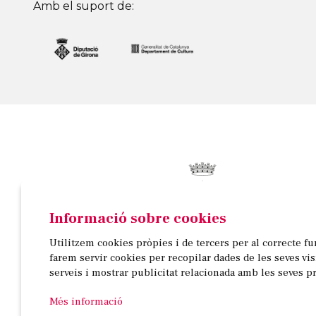
Amb el suport de:
Informació sobre cookies
© AJUNTAMENT DE BANYOLES
Utilitzem cookies pròpies i de tercers per al correcte f
Passeig de la Indústria, 25, 3a planta | 17820 Banyo
farem servir cookies per recopilar dades de les seves vi
972 58 18 48 | 972 57 00 50
serveis i mostrar publicitat relacionada amb les seves p
Més informació