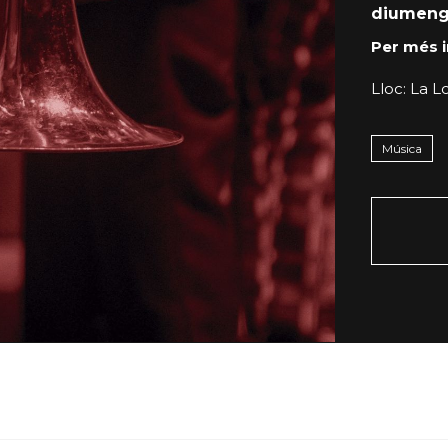
diumeng
Per més 
Lloc: La L
Música