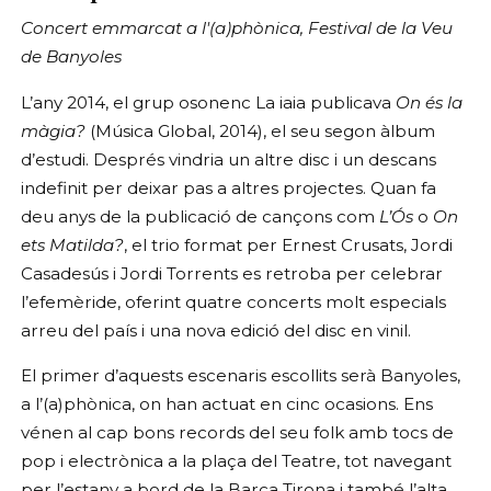
Concert emmarcat a l'(a)phònica, Festival de la Veu
de Banyoles
L’any 2014, el grup osonenc La iaia publicava
On és la
màgia?
(Música Global, 2014), el seu segon àlbum
d’estudi. Després vindria un altre disc i un descans
indefinit per deixar pas a altres projectes. Quan fa
deu anys de la publicació de cançons com
L’Ós
o
On
ets Matilda?
, el trio format per Ernest Crusats, Jordi
Casadesús i Jordi Torrents es retroba per celebrar
l’efemèride, oferint quatre concerts molt especials
arreu del país i una nova edició del disc en vinil.
El primer d’aquests escenaris escollits serà Banyoles,
a l’(a)phònica, on han actuat en cinc ocasions. Ens
vénen al cap bons records del seu folk amb tocs de
pop i electrònica a la plaça del Teatre, tot navegant
per l’estany a bord de la Barca Tirona i també l’alta