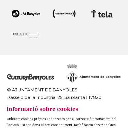
© AJUNTAMENT DE BANYOLES
Passeig de la Indústria, 25, 3a planta | 17820
Banyoles
Informació sobre cookies
972 58 18 48 | 972 57 00 50
Utilitzem cookies pròpies i de tercers per al correcte funcionament del
Sitemap
Avís Legal
Ús de Cookies
Contacteu
lloc web, i si ens dona el seu consentiment, també farem servir cookies