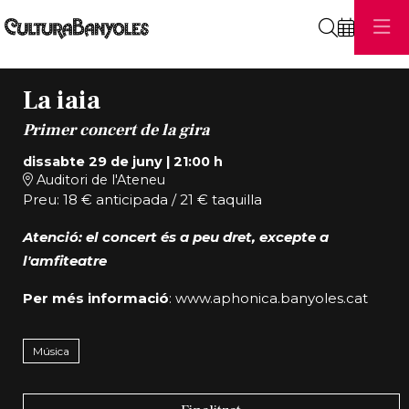
Cerca
La iaia
Primer concert de la gira
dissabte 29 de juny
|
21:00 h
Auditori de l'Ateneu
Preu: 18 € anticipada / 21 € taquilla
Atenció: el concert és a peu dret, excepte a
l'amfiteatre
Per més informació
:
www.aphonica.banyoles.cat
Música