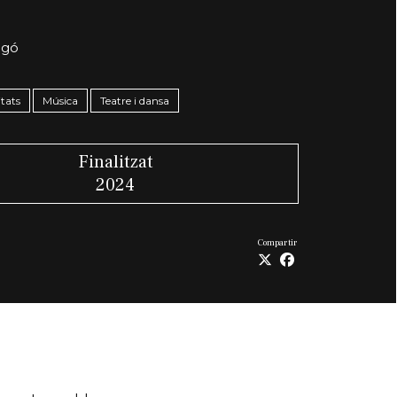
igó
itats
Música
Teatre i dansa
Finalitzat
2024
Compartir