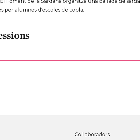
. El Foment de la Sardana organitza una ballada de sarda
s per alumnes d'escoles de cobla.
essions
Col·laboradors: