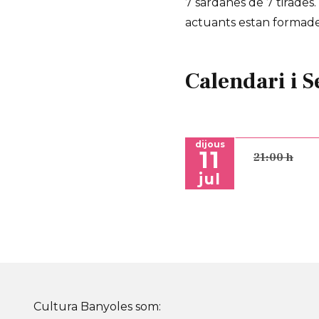
7 sardanes de 7 tirades
actuants estan formade
Calendari i S
dijous
11
21:00 h
jul
Cultura Banyoles som: