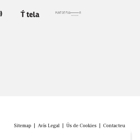
Sitemap
|
Avís Legal
|
Ús de Cookies
|
Contacteu
Link a in
Link a 
Link