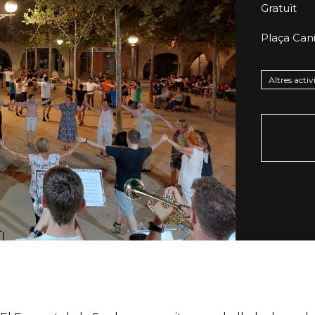
Gratuït
Plaça Can
Altres activ