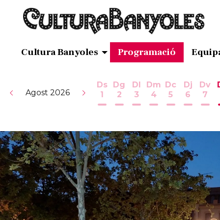
Cultura Banyoles
Programació
Equip
Ds
Dg
Dl
Dm
Dc
Dj
Dv
Agost 2026
1
2
3
4
5
6
7
Dissabte 1 d'agost
Diumenge 2 d'agost
Dilluns 3 d'agost
Dimarts 4 d'ag
Dimecres 5
Dijous 
Div