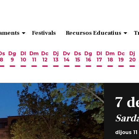
aments
Festivals
Recursos Educatius
T
Ds
Dg
Dl
Dm
Dc
Dj
Dv
Ds
Dg
Dl
Dm
Dc
Dj
8
9
10
11
12
13
14
15
16
17
18
19
20
ost
 d'agost
6 d'agost
endres 7 d'agost
Dissabte 8 d'agost
Diumenge 9 d'agost
Dilluns 10 d'agost
Dimarts 11 d'agost
Dimecres 12 d'agost
Dijous 13 d'agost
Divendres 14 d'agost
Dissabte 15 d'agost
Diumenge 16 d'ag
Dilluns 17 d'ag
Dimarts 18
Dimecr
Di
7 d
Sard
dijous 11