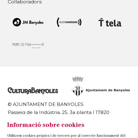
Col·laboradors:
© AJUNTAMENT DE BANYOLES
Passeig de la Indústria, 25, 3a planta | 17820
Banyoles
Informació sobre cookies
972 58 18 48 | 972 57 00 50
Utilitzem cookies pròpies i de tercers per al correcte funcionament del