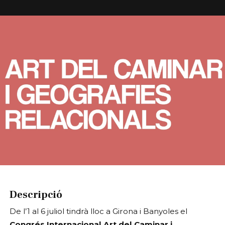
Diapositiva 1 de 1
Descripció
De l’1 al 6 juliol tindrà lloc a Girona i Banyoles el
Congrés Internacional Art del Caminar i