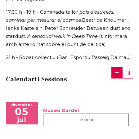
17:30 h - 19 h - Caminada-taller
pols d'estrelles,
caminar per mesurar el cosmos.
Beatrice Khoumeri,
Ienke Kastelein, Peter Schreuder Between dust and
stardust.
A sensorial walk in Deep Time
(s'informarà
amb anterioritat sobre el punt de partida)
21 h - Sopar col·lectiu (Bar l'Esportiu Passeig Dalmau)
Calendari i Sessions
divendres
05
Museu Darder
jul
Finalitzat