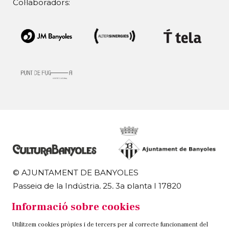
Col·laboradors:
© AJUNTAMENT DE BANYOLES
Passeig de la Indústria, 25, 3a planta | 17820
Banyoles
Informació sobre cookies
972 58 18 48 | 972 57 00 50
Utilitzem cookies pròpies i de tercers per al correcte funcionament del