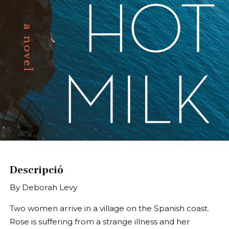
Diapositiva 1 de 1
Descripció
By Deborah Levy
Two women arrive in a village on the Spanish coast.
Rose is suffering from a strange illness and her