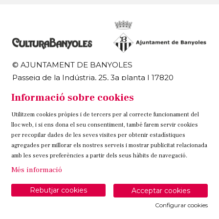
© AJUNTAMENT DE BANYOLES
Passeig de la Indústria, 25, 3a planta | 17820
Banyoles
Informació sobre cookies
972 58 18 48 | 972 57 00 50
Utilitzem cookies pròpies i de tercers per al correcte funcionament del
Sitemap
Avís Legal
Ús de Cookies
Contacteu
lloc web, i si ens dona el seu consentiment, també farem servir cookies
per recopilar dades de les seves visites per obtenir estadístiques
Link a instagram
Link a twitter
Link a facebook
agregades per millorar els nostres serveis i mostrar publicitat relacionada
amb les seves preferències a partir dels seus hàbits de navegació.
Més informació
Rebutjar cookies
Acceptar cookies
Configurar cookies