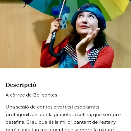
Diapositiva 1 de 1
Descripció
A càrrec de Bel contes
Una sessió de contes divertits i esbojarrats
protagonitzats per la granota Josefina, que sempre
desafina. Creu que és la millor cantant de l'estany,
però canta tan malament que sempre fa ploure.