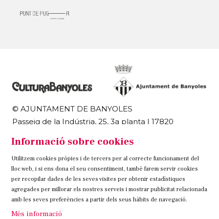
© AJUNTAMENT DE BANYOLES
Passeig de la Indústria, 25, 3a planta | 17820
Banyoles
Informació sobre cookies
972 58 18 48 | 972 57 00 50
Utilitzem cookies pròpies i de tercers per al correcte funcionament del
Sitemap
Avís Legal
Ús de Cookies
Contacteu
lloc web, i si ens dona el seu consentiment, també farem servir cookies
per recopilar dades de les seves visites per obtenir estadístiques
Link a instagram
Link a twitter
Link a facebook
agregades per millorar els nostres serveis i mostrar publicitat relacionada
amb les seves preferències a partir dels seus hàbits de navegació.
Més informació