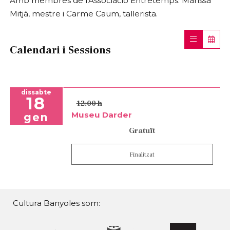
Amb membres de l'Associació Entretemps: Marissa
Mitjà, mestre i Carme Caum, tallerista.
Calendari i Sessions
dissabte
18
12:00 h
Museu Darder
gen
Gratuït
Finalitzat
Cultura Banyoles som: