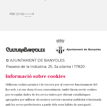
© AJUNTAMENT DE BANYOLES
Passeig de la Indústria, 25, 3a planta | 17820
Banyoles
Informació sobre cookies
972 58 18 48 | 972 57 00 50
Utilitzem cookies pròpies i de tercers per al correcte funcionament del
Sitemap
Avís Legal
Ús de Cookies
Contacteu
lloc web, i si ens dona el seu consentiment, també farem servir cookies
per recopilar dades de les seves visites per obtenir estadístiques
Link a instagram
Link a twitter
Link a facebook
agregades per millorar els nostres serveis i mostrar publicitat relacionada
amb les seves preferències a partir dels seus hàbits de navegació.