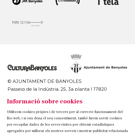
© AJUNTAMENT DE BANYOLES
Passeig de la Indústria, 25, 3a planta | 17820
Banyoles
Informació sobre cookies
972 58 18 48 | 972 57 00 50
Utilitzem cookies pròpies i de tercers per al correcte funcionament del
Sitemap
Avís Legal
Ús de Cookies
Contacteu
lloc web, i si ens dona el seu consentiment, també farem servir cookies
per recopilar dades de les seves visites per obtenir estadístiques
Link a instagram
Link a twitter
Link a facebook
agregades per millorar els nostres serveis i mostrar publicitat relacionada