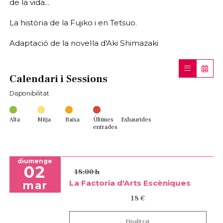
de la vida...
La història de la Fujiko i en Tetsuo.
Adaptació de la novel·la d'Aki Shimazaki
Calendari i Sessions
Disponibilitat
Alta
Mitja
Baixa
Últimes
Exhaurides
entrades
diumenge
02
18:00 h
La Factoria d'Arts Escèniques
mar
18 €
Finalitzat