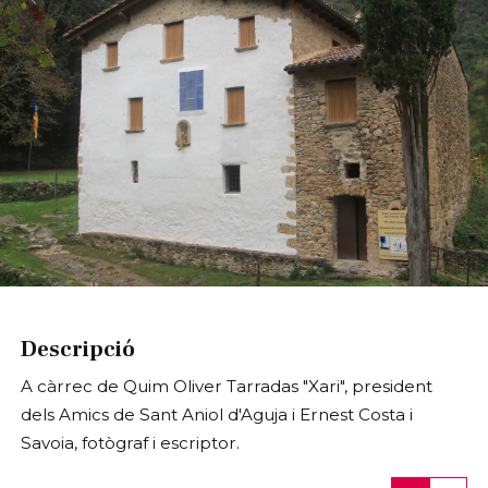
Diapositiva 1 de 1
Descripció
A càrrec de Quim Oliver Tarradas "Xari", president
dels Amics de Sant Aniol d'Aguja i Ernest Costa i
Savoia, fotògraf i escriptor.