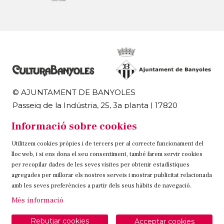
© AJUNTAMENT DE BANYOLES
Passeig de la Indústria, 25, 3a planta | 17820
Banyoles
Informació sobre cookies
972 58 18 48 | 972 57 00 50
Utilitzem cookies pròpies i de tercers per al correcte funcionament del
Sitemap
Avís Legal
Ús de Cookies
Contacteu
lloc web, i si ens dona el seu consentiment, també farem servir cookies
per recopilar dades de les seves visites per obtenir estadístiques
Link a instagram
Link a twitter
Link a facebook
agregades per millorar els nostres serveis i mostrar publicitat relacionada
amb les seves preferències a partir dels seus hàbits de navegació.
Més informació
Rebutjar cookies
Acceptar cookies