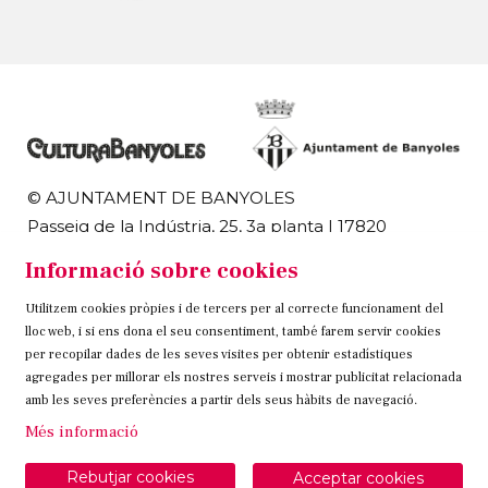
© AJUNTAMENT DE BANYOLES
Passeig de la Indústria, 25, 3a planta | 17820
Banyoles
Informació sobre cookies
972 58 18 48 | 972 57 00 50
Utilitzem cookies pròpies i de tercers per al correcte funcionament del
Sitemap
Avís Legal
Ús de Cookies
Contacteu
lloc web, i si ens dona el seu consentiment, també farem servir cookies
per recopilar dades de les seves visites per obtenir estadístiques
Link a instagram
Link a twitter
Link a facebook
agregades per millorar els nostres serveis i mostrar publicitat relacionada
amb les seves preferències a partir dels seus hàbits de navegació.
Més informació
Rebutjar cookies
Acceptar cookies