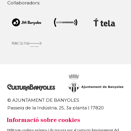
Col·laboradors:
© AJUNTAMENT DE BANYOLES
Passeig de la Indústria, 25, 3a planta | 17820
Banyoles
Informació sobre cookies
972 58 18 48 | 972 57 00 50
Utilitzem cookies pròpies i de tercers per al correcte funcionament del