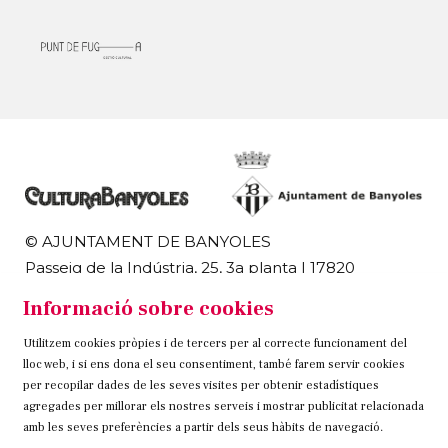
© AJUNTAMENT DE BANYOLES
Passeig de la Indústria, 25, 3a planta | 17820
Banyoles
Informació sobre cookies
972 58 18 48 | 972 57 00 50
Utilitzem cookies pròpies i de tercers per al correcte funcionament del
Sitemap
Avís Legal
Ús de Cookies
Contacteu
lloc web, i si ens dona el seu consentiment, també farem servir cookies
per recopilar dades de les seves visites per obtenir estadístiques
Link a instagram
Link a twitter
Link a facebook
agregades per millorar els nostres serveis i mostrar publicitat relacionada
amb les seves preferències a partir dels seus hàbits de navegació.