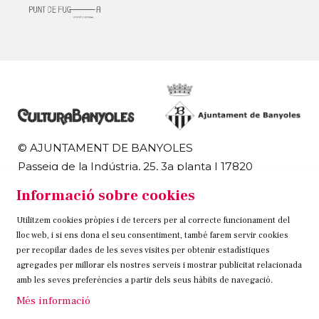
© AJUNTAMENT DE BANYOLES
Passeig de la Indústria, 25, 3a planta | 17820
Banyoles
Informació sobre cookies
972 58 18 48 | 972 57 00 50
Utilitzem cookies pròpies i de tercers per al correcte funcionament del
Sitemap
Avís Legal
Ús de Cookies
Contacteu
lloc web, i si ens dona el seu consentiment, també farem servir cookies
per recopilar dades de les seves visites per obtenir estadístiques
Link a instagram
Link a twitter
Link a facebook
agregades per millorar els nostres serveis i mostrar publicitat relacionada
amb les seves preferències a partir dels seus hàbits de navegació.
Més informació