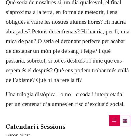
Què seria de nosaltres si, un dia qualsevol, el final
s’aproxima a la terra, en forma de meteorit, i ens
obligués a viure les nostres últimes hores? Hi hauria
abraçades? Petons desenfrenats? Hi hauria, per fi, una
mica de pau? O seria el detonant perfecte per acabar
de destapar un món ple de sang i fetge? I què
passaria, sobretot, si tot es destruís i l’únic que ens
espera és el després? Què ens podem trobar més enllà
de l’abisme? Què hi ha rere la fi?
Una trilogia distòpica - o no- creada i interpretada
per un centenar d’alumnes en risc d’exclusió social.
Calendari i Sessions
Disponibilitat