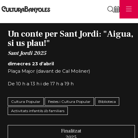
Cerca
Un conte per Sant Jordi: "Aigua,
si us plau!"
Sant Jordi 2025
dimecres 23 d’abril
Plaça Major (davant de Cal Moliner)
De 10 h a 13 h i de 17 h a 19 h
Cultura Popular
Festes i Cultura Popular
Biblioteca
Activitats infantils i/o familiars
Finalitzat
2025