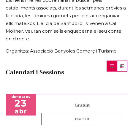
Els nens i nenes podran anar a buscar pels
establiments associats, durant les setmanes prèvies a
la diada, les làmines i gomets per pintar i enganxar
ells mateixos. I, el dia de Sant Jordi, si venen a Cal
Moliner, veuran com se'ls enquaderna el seu conte
en directe.
Organitza: Associació Banyoles Comerç i Turisme.
Calendari i Sessions
dimecres
23
Gratuït
abr
Finalitzat