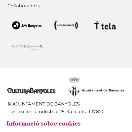
Col·laboradors:
© AJUNTAMENT DE BANYOLES
Passeig de la Indústria, 25, 3a planta | 17820
Banyoles
Informació sobre cookies
972 58 18 48 | 972 57 00 50