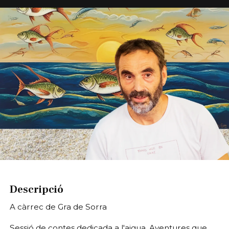
Diapositiva 1 de 1
Descripció
A càrrec de Gra de Sorra
Sessió de contes dedicada a l'aigua. Aventures que