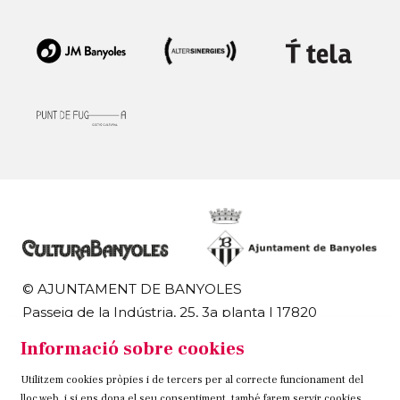
© AJUNTAMENT DE BANYOLES
Passeig de la Indústria, 25, 3a planta | 17820
Banyoles
Informació sobre cookies
972 58 18 48 | 972 57 00 50
Utilitzem cookies pròpies i de tercers per al correcte funcionament del
Sitemap
Avís Legal
Ús de Cookies
Contacteu
lloc web, i si ens dona el seu consentiment, també farem servir cookies