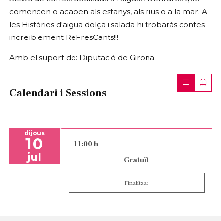
comencen o acaben als estanys, als rius o a la mar. A
les Històries d'aigua dolça i salada hi trobaràs contes
increïblement ReFresCants!!!
Amb el suport de: Diputació de Girona
Calendari i Sessions
dijous
10
11:00 h
jul
Gratuït
Finalitzat