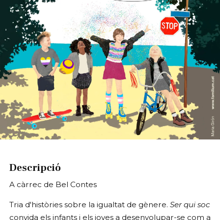
Diapositiva 1 de 1
Descripció
A càrrec de Bel Contes
Tria d'històries sobre la igualtat de gènere.
Ser qui soc
convida els infants i els joves a desenvolupar-se com a