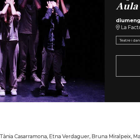
Aula 
diumeng
La Facto
Teatre i da
Tània Casarramona, Etna Verdaguer, Bruna Miralpeix, M