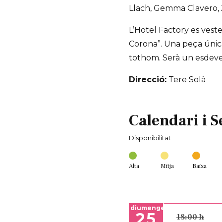
Llach, Gemma Clavero, J
L’Hotel Factory es veste
Corona”. Una peça única
tothom. Serà un esdeven
Direcció:
Tere Solà
Calendari i S
Disponibilitat
Alta
Mitja
Baixa
diumenge
25
18:00 h