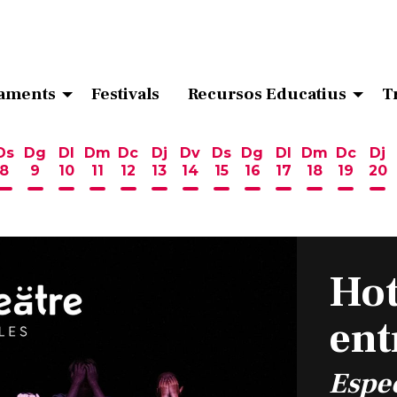
aments
Festivals
Recursos Educatius
T
Ds
Dg
Dl
Dm
Dc
Dj
Dv
Ds
Dg
Dl
Dm
Dc
Dj
8
9
10
11
12
13
14
15
16
17
18
19
20
ost
 d'agost
6 d'agost
endres 7 d'agost
Dissabte 8 d'agost
Diumenge 9 d'agost
Dilluns 10 d'agost
Dimarts 11 d'agost
Dimecres 12 d'agost
Dijous 13 d'agost
Divendres 14 d'agost
Dissabte 15 d'agost
Diumenge 16 d'ag
Dilluns 17 d'ag
Dimarts 18
Dimecr
Di
Hot
ent
Espec