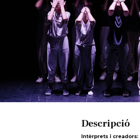
Diapositiva 1 de 1
Descripció
Intèrprets i creadors: