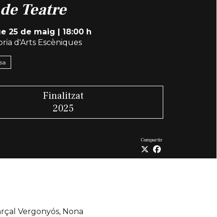
de Teatre
e 25 de maig
|
18:00 h
ria d'Arts Escèniques
nsa
Finalitzat
2025
Compartir
arçal Vergonyós, Nona