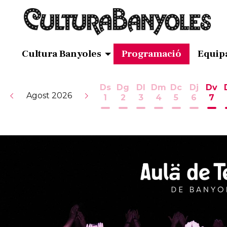
Cultura Banyoles
Programació
Equip
Ds
Dg
Dl
Dm
Dc
Dj
Dv
Agost 2026
1
2
3
4
5
6
7
Dissabte 1 d'agost
Diumenge 2 d'agost
Dilluns 3 d'agost
Dimarts 4 d'ag
Dimecres 5
Dijous 
Div