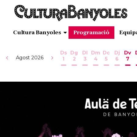
Cultura Banyoles
Programació
Equip
Ds
Dg
Dl
Dm
Dc
Dj
Dv
Agost 2026
1
2
3
4
5
6
7
Dissabte 1 d'agost
Diumenge 2 d'agost
Dilluns 3 d'agost
Dimarts 4 d'ag
Dimecres 5
Dijous 
Div