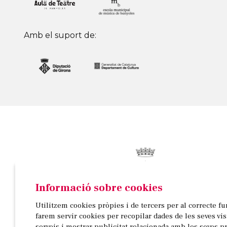
Amb el suport de:
Informació sobre cookies
© AJUNTAMENT DE BANYOLES
Utilitzem cookies pròpies i de tercers per al correcte f
Passeig de la Indústria, 25, 3a planta | 17820 Banyo
farem servir cookies per recopilar dades de les seves vi
972 58 18 48 | 972 57 00 50
serveis i mostrar publicitat relacionada amb les seves p