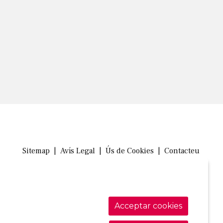
Sitemap
|
Avís Legal
|
Ús de Cookies
|
Contacteu
Link a in
Link a 
Link
Acceptar cookies