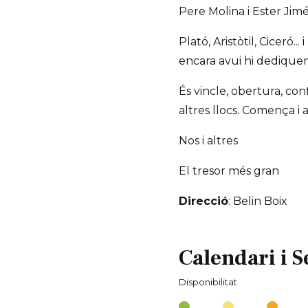
Pere Molina i Ester Jim
Plató, Aristòtil, Ciceró..
encara avui hi dedique
És vincle, obertura, confi
altres llocs. Comença i acaba.
Nos i altres
El tresor més gran
Direcció
: Belin Boix
Calendari i S
Disponibilitat