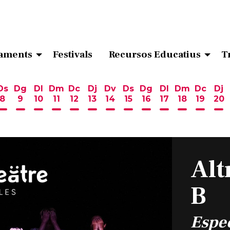
aments
Festivals
Recursos Educatius
T
Ds
Dg
Dl
Dm
Dc
Dj
Dv
Ds
Dg
Dl
Dm
Dc
Dj
8
9
10
11
12
13
14
15
16
17
18
19
20
ost
 d'agost
6 d'agost
endres 7 d'agost
Dissabte 8 d'agost
Diumenge 9 d'agost
Dilluns 10 d'agost
Dimarts 11 d'agost
Dimecres 12 d'agost
Dijous 13 d'agost
Divendres 14 d'agost
Dissabte 15 d'agost
Diumenge 16 d'ag
Dilluns 17 d'ag
Dimarts 18
Dimecr
Di
Alt
B
Espec