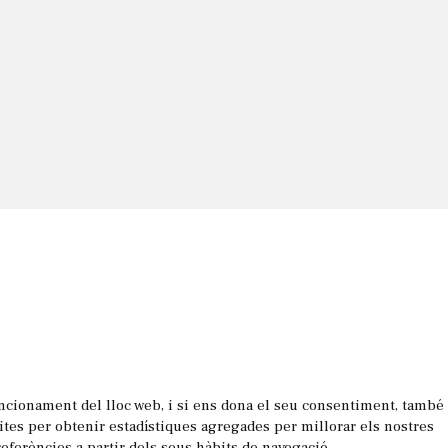
uncionament del lloc web, i si ens dona el seu consentiment, també
les
sites per obtenir estadístiques agregades per millorar els nostres
referències a partir dels seus hàbits de navegació.