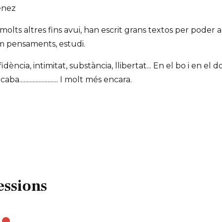
énez
. i molts altres fins avui, han escrit grans textos per poder a
m pensaments, estudi.
dència, intimitat, substància, llibertat... En el bo i en el d
......................... I molt més encara.
essions