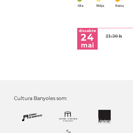
Alta
Mitja
Baixa
dissabte
24
21:30 h
mai
Cultura Banyoles som: