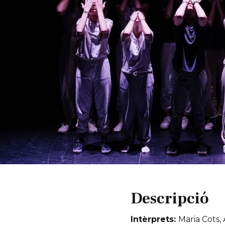
Diapositiva 1 de 1
Descripció
Intèrprets:
Maria Cots, 