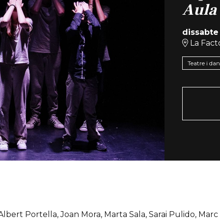
Aula 
dissabte
La Facto
Teatre i da
Albert Portella, Joan Mora, Marta Sala, Sarai Pulido, Marc