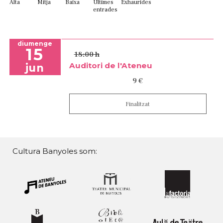
Alta
Mitja
Baixa
Últimes
Exhaurides
entrades
diumenge
15
18:00 h
Auditori de l'Ateneu
jun
9 €
Finalitzat
Cultura Banyoles som: