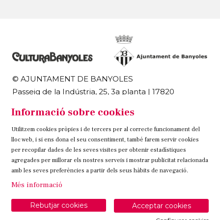
© AJUNTAMENT DE BANYOLES
Passeig de la Indústria, 25, 3a planta | 17820
Banyoles
Informació sobre cookies
972 58 18 48 | 972 57 00 50
Utilitzem cookies pròpies i de tercers per al correcte funcionament del
Sitemap
Avís Legal
Ús de Cookies
Contacteu
lloc web, i si ens dona el seu consentiment, també farem servir cookies
per recopilar dades de les seves visites per obtenir estadístiques
Link a instagram
Link a twitter
Link a facebook
agregades per millorar els nostres serveis i mostrar publicitat relacionada
amb les seves preferències a partir dels seus hàbits de navegació.
Més informació
Rebutjar cookies
Acceptar cookies