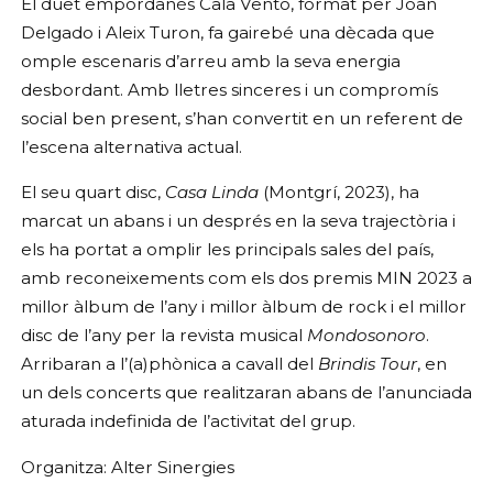
El duet empordanès Cala Vento, format per Joan
Delgado i Aleix Turon, fa gairebé una dècada que
omple escenaris d’arreu amb la seva energia
desbordant. Amb lletres sinceres i un compromís
social ben present, s’han convertit en un referent de
l’escena alternativa actual.
El seu quart disc,
Casa Linda
(Montgrí, 2023), ha
marcat un abans i un després en la seva trajectòria i
els ha portat a omplir les principals sales del país,
amb reconeixements com els dos premis MIN 2023 a
millor àlbum de l’any i millor àlbum de rock i el millor
disc de l’any per la revista musical
Mondosonoro
.
Arribaran a l’(a)phònica a cavall del
Brindis Tour
, en
un dels concerts que realitzaran abans de l’anunciada
aturada indefinida de l’activitat del grup.
Organitza: Alter Sinergies