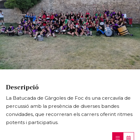
Diapositiva 1 de 1
Descripció
La Batucada de Gàrgoles de Foc és una cercavila de
percussió amb la presència de diverses bandes
convidades, que recorreran els carrers oferint ritmes
potents i participatius.