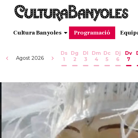
Cultura Banyoles
Programació
Equip
Ds
Dg
Dl
Dm
Dc
Dj
Dv
Agost 2026
1
2
3
4
5
6
7
Dissabte 1 d'agost
Diumenge 2 d'agost
Dilluns 3 d'agost
Dimarts 4 d'ag
Dimecres 5
Dijous 
Div