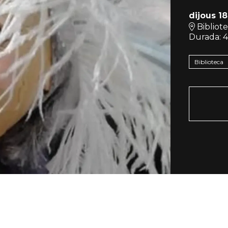
dijous 1
Bibliot
Durada:
4
Biblioteca