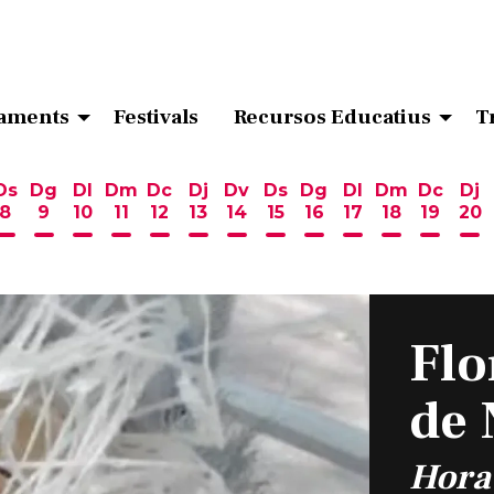
aments
Festivals
Recursos Educatius
T
Ds
Dg
Dl
Dm
Dc
Dj
Dv
Ds
Dg
Dl
Dm
Dc
Dj
8
9
10
11
12
13
14
15
16
17
18
19
20
ost
 d'agost
6 d'agost
endres 7 d'agost
Dissabte 8 d'agost
Diumenge 9 d'agost
Dilluns 10 d'agost
Dimarts 11 d'agost
Dimecres 12 d'agost
Dijous 13 d'agost
Divendres 14 d'agost
Dissabte 15 d'agost
Diumenge 16 d'ag
Dilluns 17 d'ag
Dimarts 18
Dimecr
Di
Flo
de 
Hora