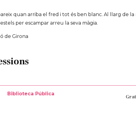
ix quan arriba el fred i tot és ben blanc. Al llarg de la 
s estels per escampar arreu la seva màgia.
ió de Girona
essions
Biblioteca Pública
Grat