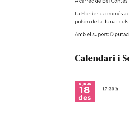
A càrrec de Bel Contes
La Flordeneu només apare
polsim de la lluna i del
Amb el suport: Diputac
Calendari i S
dijous
18
17:30 h
des