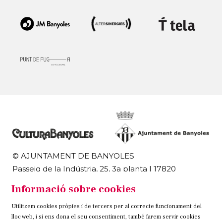
© AJUNTAMENT DE BANYOLES
Passeig de la Indústria, 25, 3a planta | 17820
Banyoles
Informació sobre cookies
972 58 18 48 | 972 57 00 50
Utilitzem cookies pròpies i de tercers per al correcte funcionament del
Sitemap
Avís Legal
Ús de Cookies
Contacteu
lloc web, i si ens dona el seu consentiment, també farem servir cookies