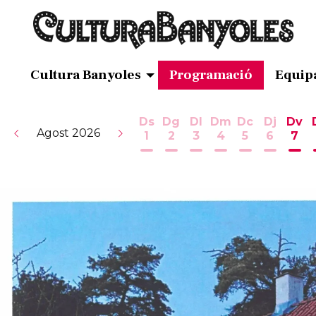
Cultura Banyoles
Programació
Equip
Ds
Dg
Dl
Dm
Dc
Dj
Dv
Agost 2026
1
2
3
4
5
6
7
Dissabte 1 d'agost
Diumenge 2 d'agost
Dilluns 3 d'agost
Dimarts 4 d'ag
Dimecres 5
Dijous 
Div