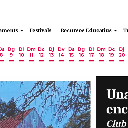
aments
Festivals
Recursos Educatius
T
Ds
Dg
Dl
Dm
Dc
Dj
Dv
Ds
Dg
Dl
Dm
Dc
Dj
8
9
10
11
12
13
14
15
16
17
18
19
20
ost
 d'agost
6 d'agost
endres 7 d'agost
Dissabte 8 d'agost
Diumenge 9 d'agost
Dilluns 10 d'agost
Dimarts 11 d'agost
Dimecres 12 d'agost
Dijous 13 d'agost
Divendres 14 d'agost
Dissabte 15 d'agost
Diumenge 16 d'ag
Dilluns 17 d'ag
Dimarts 18
Dimecr
Di
Una
enc
Club 