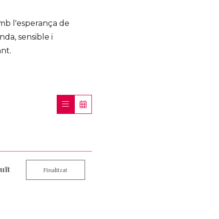
 amb l'esperança de
da, sensible i
nt.
uït
Finalitzat