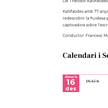
De Theodor Kallifatides
Kallifatides amb 77 anys
redescobrir la fluïdesa
captivadora sobre l'esc
Conductor: Francesc Mor
Calendari i S
dimarts
16
18:45 h
des