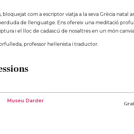
, bloquejat com a escriptor viatja a la seva Grècia natal
 perduda de llenguatge. Ens ofereix una meditació profun
riptura i el lloc de cadascú de nosaltres en un món canvia
fulleda, professor hel·lenista i traductor.
essions
Museu Darder
Grat