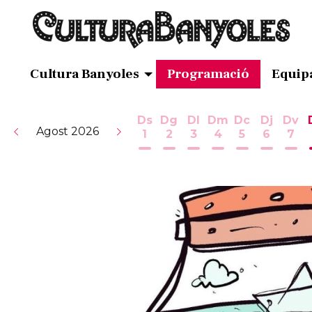
Cultura Banyoles
Programació
Equip
Ds
Dg
Dl
Dm
Dc
Dj
Dv
Agost 2026
1
2
3
4
5
6
7
Dissabte 1 d'agost
Diumenge 2 d'agost
Dilluns 3 d'agost
Dimarts 4 d'ag
Dimecres 5
Dijous 
Div