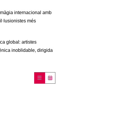
la màgia internacional amb
l·lusionistes més
a global: artistes
nica inoblidable, dirigida