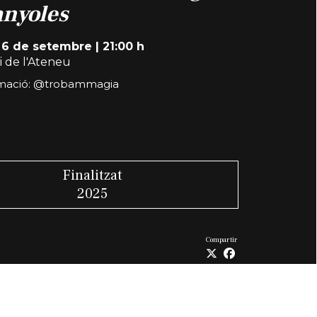
anyoles
 6 de setembre
|
21:00 h
i de l'Ateneu
mació:
@trobammagia
Finalitzat
2025
Compartir