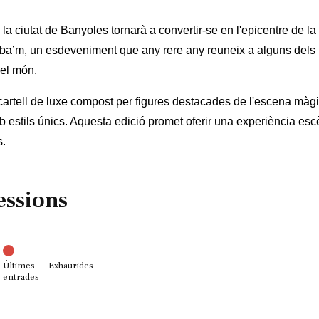
 la ciutat de Banyoles tornarà a convertir-se en l'epicentre de 
oba’m, un esdeveniment que any rere any reuneix a alguns dels i
del món.
rtell de luxe compost per figures destacades de l'escena màgic
b estils únics. Aquesta edició promet oferir una experiència escè
s.
essions
Últimes
Exhaurides
entrades