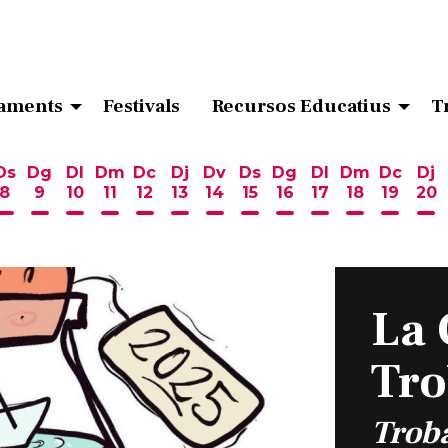
aments
Festivals
Recursos Educatius
T
Ds
Dg
Dl
Dm
Dc
Dj
Dv
Ds
Dg
Dl
Dm
Dc
Dj
8
9
10
11
12
13
14
15
16
17
18
19
20
ost
 d'agost
6 d'agost
endres 7 d'agost
Dissabte 8 d'agost
Diumenge 9 d'agost
Dilluns 10 d'agost
Dimarts 11 d'agost
Dimecres 12 d'agost
Dijous 13 d'agost
Divendres 14 d'agost
Dissabte 15 d'agost
Diumenge 16 d'ag
Dilluns 17 d'ag
Dimarts 18
Dimecr
Di
La 
Tr
Troba