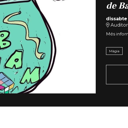
de B
dissabte
Auditor
Més infor
Màgia