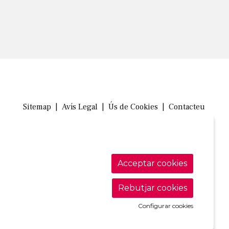
Sitemap
|
Avís Legal
|
Ús de Cookies
|
Contacteu
Link a in
Link a 
Link
Acceptar cookies
Rebutjar cookies
Configurar cookies