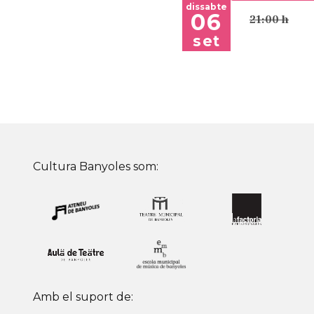
dissabte
06
21:00 h
set
Cultura Banyoles som:
Amb el suport de: