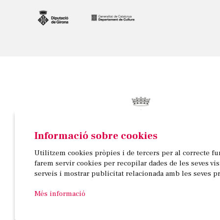
Informació sobre cookies
© AJUNTAMENT DE BANYOLES
Utilitzem cookies pròpies i de tercers per al correcte f
Passeig de la Indústria, 25, 3a planta | 17820 Banyo
farem servir cookies per recopilar dades de les seves vi
972 58 18 48 | 972 57 00 50
serveis i mostrar publicitat relacionada amb les seves p
Més informació