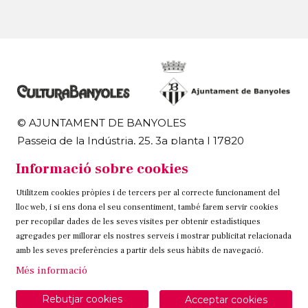
© AJUNTAMENT DE BANYOLES
Passeig de la Indústria, 25, 3a planta | 17820
Banyoles
Informació sobre cookies
972 58 18 48 | 972 57 00 50
Utilitzem cookies pròpies i de tercers per al correcte funcionament del
Sitemap
Avís Legal
Ús de Cookies
Contacteu
lloc web, i si ens dona el seu consentiment, també farem servir cookies
per recopilar dades de les seves visites per obtenir estadístiques
Link a instagram
Link a twitter
Link a facebook
agregades per millorar els nostres serveis i mostrar publicitat relacionada
amb les seves preferències a partir dels seus hàbits de navegació.
Més informació
Rebutjar cookies
Acceptar cookies