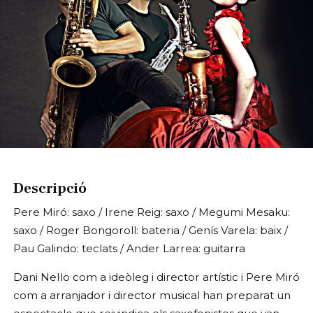
Diapositiva 1 de 1
Descripció
Pere Miró: saxo / Irene Reig: saxo / Megumi Mesaku:
saxo / Roger Bongoroll: bateria / Genís Varela: baix /
Pau Galindo: teclats / Ander Larrea: guitarra
Dani Nel·lo com a ideòleg i director artístic i Pere Miró
com a arranjador i director musical han preparat
un