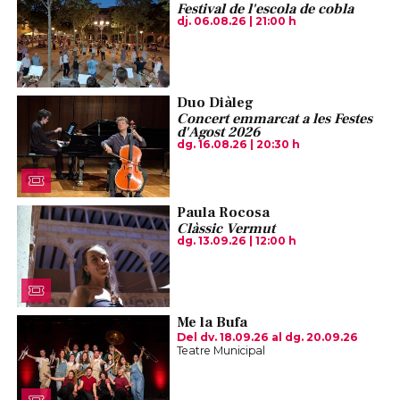
Festival de l'escola de cobla
dj. 06.08.26
|
21:00 h
Duo Diàleg
Concert emmarcat a les Festes
d'Agost 2026
dg. 16.08.26
|
20:30 h
Paula Rocosa
Clàssic Vermut
dg. 13.09.26
|
12:00 h
Me la Bufa
Del dv. 18.09.26
al dg. 20.09.26
Teatre Municipal