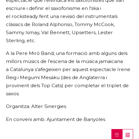
espectacle que reivindica els saxofonistes que van
escriure i definir el saxofonisme en l'ska i
el
rocksteady fent una revisió del instrumentals
clàssics de Roland Alphonso, Tommy McCook,
Sammy
Ismay, Val Bennett, Upsetters, Lester
Sterling, etc.
A la Pere Miró Band, una formació amb alguns dels
millors músics de l’escena de la música jamaicana
a
Catalunya s’afegeixen per aquest espectacle Irene
Reig i Megumi Mesaku (des de Anglaterra i
provinent
dels Top Cats) per completar el triplet de
saxos.
Organitza: Alter Sinergies
En conveni amb: Ajuntament de Banyoles