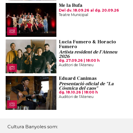
Me la Bufa
Del dv. 18.09.26
al dg. 20.09.26
Teatre Municipal
Lucia Fumero & Horacio
Fumero
Artista resident de l'Ateneu
2026
dg. 27.09.26
|
18:00 h
Auditori de l'Ateneu
Eduard Canimas
Presentació oficial de "La
Còsmica del caos"
dg. 18.10.26
|
18:00 h
Auditori de l'Ateneu
Cultura Banyoles som: