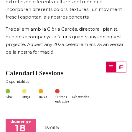
extretes de diferents cultures del món que
incorporen diferents colors, textures i un moviment
fresc i espontani als nostres concerts.
Treballem amb la Glòria Garcés, directora i pianist,
que ens acompanya ja fa uns quants anys en aquest
projecte. Aquest any 2025 celebrem els 25 aniversari
de la nostra formació.
Calendari i Sessions
Disponibilitat
Alta
Mitja
Baixa
Últimes
Exhaurides
entrades
diumenge
18
18:00 h