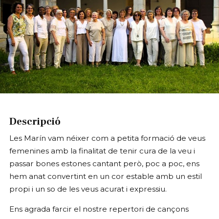
Diapositiva 1 de 1
Descripció
Les Marín vam néixer com a petita formació de veus
femenines amb la finalitat de tenir cura de la veu i
passar bones estones cantant però, poc a poc, ens
hem anat convertint en un cor estable amb un estil
propi i un so de les veus acurat i expressiu.
Ens agrada farcir el nostre repertori de cançons