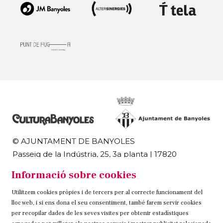
© AJUNTAMENT DE BANYOLES
Passeig de la Indústria, 25, 3a planta | 17820
Banyoles
Informació sobre cookies
972 58 18 48 | 972 57 00 50
Utilitzem cookies pròpies i de tercers per al correcte funcionament del
Sitemap
Avís Legal
Ús de Cookies
Contacteu
lloc web, i si ens dona el seu consentiment, també farem servir cookies
per recopilar dades de les seves visites per obtenir estadístiques