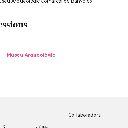
useu Arqueològic Comarcal de Banyoles.
essions
Museu Arqueològic
Col·laboradors: