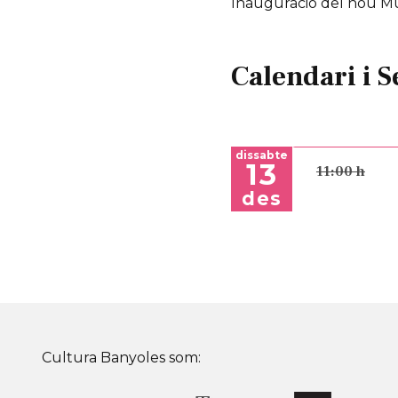
Inauguració del nou M
Calendari i S
dissabte
13
11:00 h
des
Cultura Banyoles som: