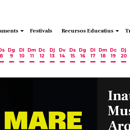
aments
Festivals
Recursos Educatius
T
Ds
Dg
Dl
Dm
Dc
Dj
Dv
Ds
Dg
Dl
Dm
Dc
Dj
8
9
10
11
12
13
14
15
16
17
18
19
20
ost
 d'agost
6 d'agost
endres 7 d'agost
Dissabte 8 d'agost
Diumenge 9 d'agost
Dilluns 10 d'agost
Dimarts 11 d'agost
Dimecres 12 d'agost
Dijous 13 d'agost
Divendres 14 d'agost
Dissabte 15 d'agost
Diumenge 16 d'ag
Dilluns 17 d'ag
Dimarts 18
Dimecr
Di
Ina
Mu
Arq