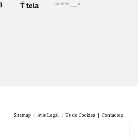
Sitemap
|
Avís Legal
|
Ús de Cookies
|
Contacteu
Link a in
Link a 
Link