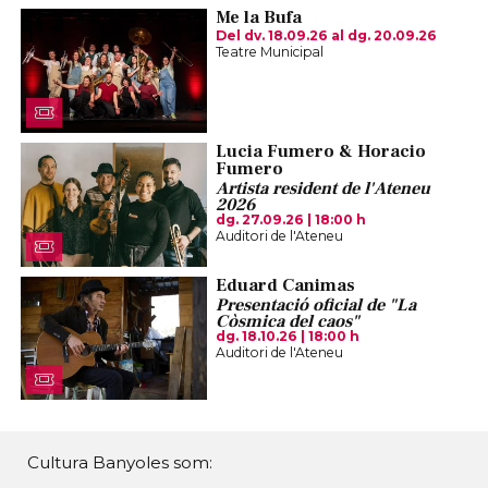
Me la Bufa
Del dv. 18.09.26
al dg. 20.09.26
Teatre Municipal
Lucia Fumero & Horacio
Fumero
Artista resident de l'Ateneu
2026
dg. 27.09.26
|
18:00 h
Auditori de l'Ateneu
Eduard Canimas
Presentació oficial de "La
Còsmica del caos"
dg. 18.10.26
|
18:00 h
Auditori de l'Ateneu
Cultura Banyoles som: