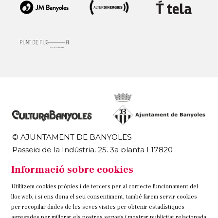
© AJUNTAMENT DE BANYOLES
Passeig de la Indústria, 25, 3a planta | 17820
Banyoles
Informació sobre cookies
972 58 18 48 | 972 57 00 50
Utilitzem cookies pròpies i de tercers per al correcte funcionament del
Sitemap
Avís Legal
Ús de Cookies
Contacteu
lloc web, i si ens dona el seu consentiment, també farem servir cookies
per recopilar dades de les seves visites per obtenir estadístiques
agregades per millorar els nostres serveis i mostrar publicitat relacionada