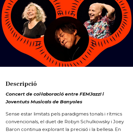
Diapositiva 1 de 1
Descripció
Concert de col·laboració entre FEMJazz! i
Joventuts Musicals de Banyoles
Sense estar limitats pels paradigmes tonals i rítmics
convencionals, el duet de Robyn Schulkowsky i Joey
Baron continua explorant la precisió i la bellesa. En