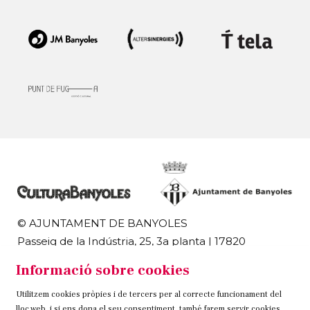
© AJUNTAMENT DE BANYOLES
Passeig de la Indústria, 25, 3a planta | 17820
Banyoles
Informació sobre cookies
972 58 18 48 | 972 57 00 50
Utilitzem cookies pròpies i de tercers per al correcte funcionament del
Sitemap
Avís Legal
Ús de Cookies
Contacteu
lloc web, i si ens dona el seu consentiment, també farem servir cookies