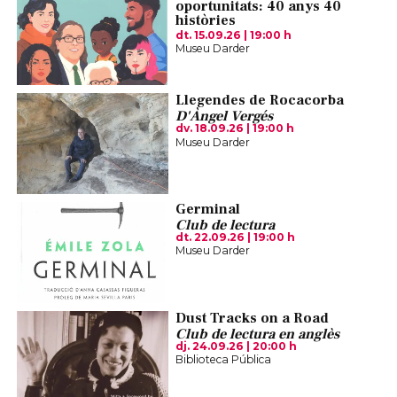
oportunitats: 40 anys 40
històries
dt. 15.09.26
|
19:00 h
Museu Darder
Llegendes de Rocacorba
D'Àngel Vergés
dv. 18.09.26
|
19:00 h
Museu Darder
Germinal
Club de lectura
dt. 22.09.26
|
19:00 h
Museu Darder
Dust Tracks on a Road
Club de lectura en anglès
dj. 24.09.26
|
20:00 h
Biblioteca Pública