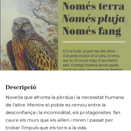
Diapositiva 1 de 1
Descripció
Novel·la que afronta la pèrdua i la necessitat humana
de l’altre. Mentre el poble es remou entre la
desconfiança i la incomoditat, els protagonistes fan
caure els murs que els aïllen i miren l passat per
trobar l’impuls que els torni a la vida.