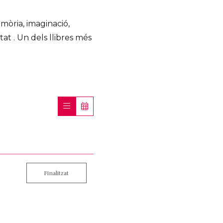
memòria, imaginació,
at . Un dels llibres més
Finalitzat