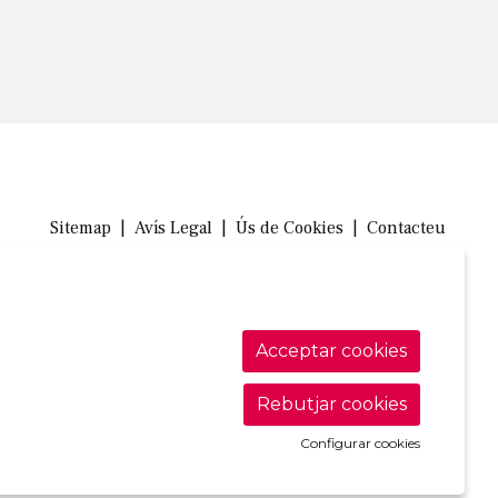
Sitemap
|
Avís Legal
|
Ús de Cookies
|
Contacteu
Link a in
Link a 
Link
Acceptar cookies
Rebutjar cookies
Configurar cookies