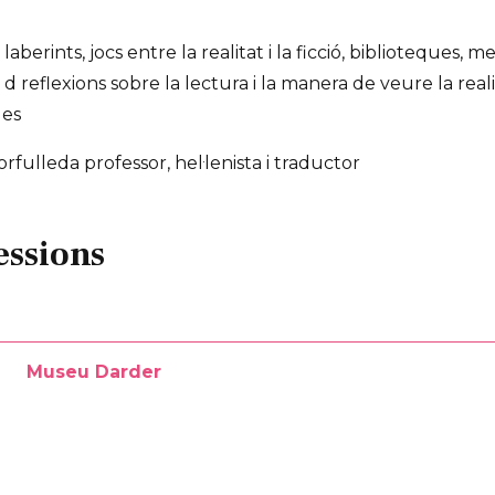
 laberints, jocs entre la realitat i la ficció, biblioteques, 
reflexions sobre la lectura i la manera de veure la realit
ges
fulleda professor, hel·lenista i traductor
essions
Museu Darder