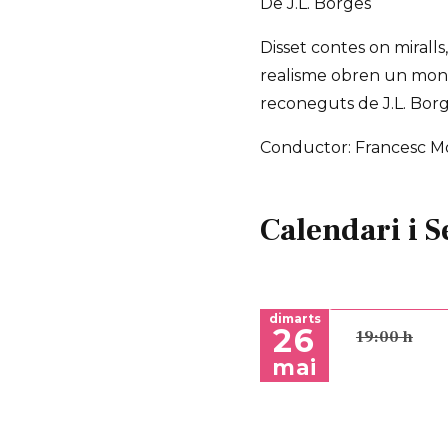
De J.L. Borges
Disset contes on miralls,
realisme obren un mon d 
reconeguts de J.L. Bor
Conductor: Francesc Mor
Calendari i S
dimarts
26
19:00 h
mai