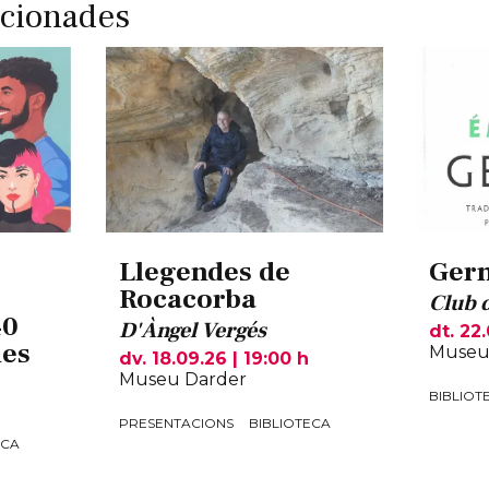
acionades
Llegendes de
Ger
Rocacorba
Club 
40
D'Àngel Vergés
dt. 22
ies
Museu
dv. 18.09.26
|
19:00 h
Museu Darder
BIBLIOT
PRESENTACIONS
BIBLIOTECA
ECA