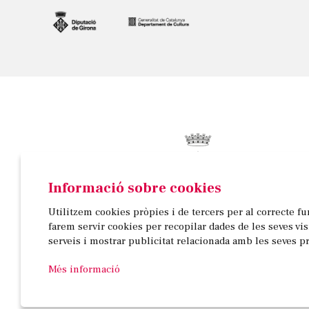
Informació sobre cookies
© AJUNTAMENT DE BANYOLES
Utilitzem cookies pròpies i de tercers per al correcte f
Passeig de la Indústria, 25, 3a planta | 17820 Banyo
farem servir cookies per recopilar dades de les seves vi
972 58 18 48 | 972 57 00 50
serveis i mostrar publicitat relacionada amb les seves p
Més informació