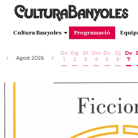
Cultura Banyoles
Programació
Equip
Ds
Dg
Dl
Dm
Dc
Dj
Dv
Agost 2026
1
2
3
4
5
6
7
Dissabte 1 d'agost
Diumenge 2 d'agost
Dilluns 3 d'agost
Dimarts 4 d'ag
Dimecres 5
Dijous 
Div