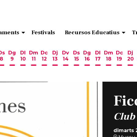
aments
Festivals
Recursos Educatius
T
Ds
Dg
Dl
Dm
Dc
Dj
Dv
Ds
Dg
Dl
Dm
Dc
Dj
8
9
10
11
12
13
14
15
16
17
18
19
20
ost
 d'agost
6 d'agost
endres 7 d'agost
Dissabte 8 d'agost
Diumenge 9 d'agost
Dilluns 10 d'agost
Dimarts 11 d'agost
Dimecres 12 d'agost
Dijous 13 d'agost
Divendres 14 d'agost
Dissabte 15 d'agost
Diumenge 16 d'ag
Dilluns 17 d'ag
Dimarts 18
Dimecr
Di
Fic
Club 
dimarts 