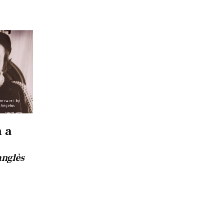
 a
anglès
h