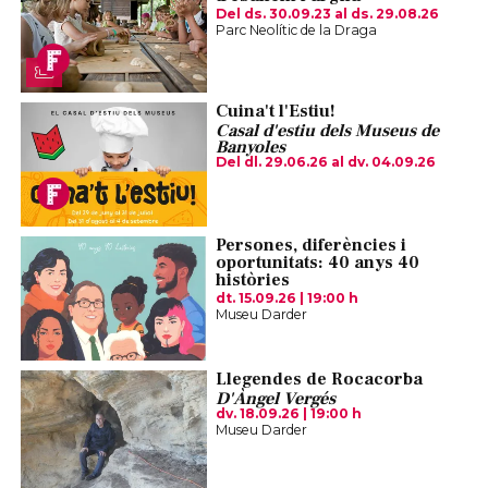
Del ds. 30.09.23
al ds. 29.08.26
Parc Neolític de la Draga
Cuina't l'Estiu!
Casal d'estiu dels Museus de
Banyoles
Del dl. 29.06.26
al dv. 04.09.26
Persones, diferències i
oportunitats: 40 anys 40
històries
dt. 15.09.26
|
19:00 h
Museu Darder
Llegendes de Rocacorba
D'Àngel Vergés
dv. 18.09.26
|
19:00 h
Museu Darder