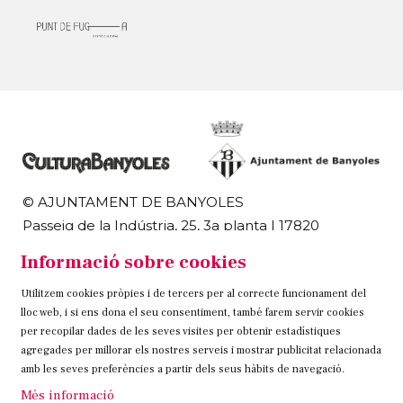
© AJUNTAMENT DE BANYOLES
Passeig de la Indústria, 25, 3a planta | 17820
Banyoles
Informació sobre cookies
972 58 18 48 | 972 57 00 50
Utilitzem cookies pròpies i de tercers per al correcte funcionament del
Sitemap
Avís Legal
Ús de Cookies
Contacteu
lloc web, i si ens dona el seu consentiment, també farem servir cookies
per recopilar dades de les seves visites per obtenir estadístiques
Link a instagram
Link a twitter
Link a facebook
agregades per millorar els nostres serveis i mostrar publicitat relacionada
amb les seves preferències a partir dels seus hàbits de navegació.
Més informació