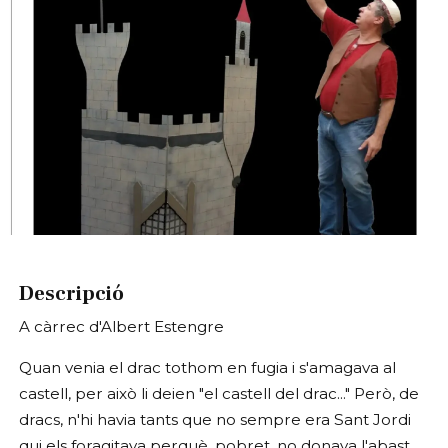
Diapositiva 1 de 1
Descripció
A càrrec d'Albert Estengre
Quan venia el drac tothom en fugia i s'amagava al
castell, per això li deien "el castell del drac..." Però, de
dracs, n'hi havia tants que no sempre era Sant Jordi
qui els foragitava perquè, pobret, no donava l'abast...