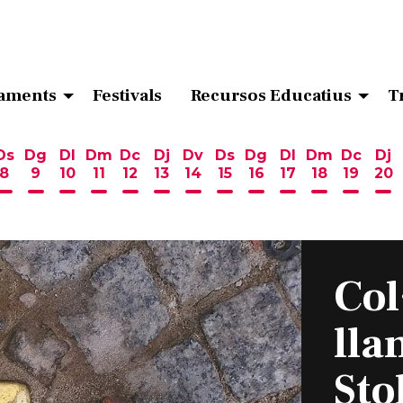
aments
Festivals
Recursos Educatius
T
Ds
Dg
Dl
Dm
Dc
Dj
Dv
Ds
Dg
Dl
Dm
Dc
Dj
8
9
10
11
12
13
14
15
16
17
18
19
20
ost
 d'agost
6 d'agost
endres 7 d'agost
Dissabte 8 d'agost
Diumenge 9 d'agost
Dilluns 10 d'agost
Dimarts 11 d'agost
Dimecres 12 d'agost
Dijous 13 d'agost
Divendres 14 d'agost
Dissabte 15 d'agost
Diumenge 16 d'ag
Dilluns 17 d'ag
Dimarts 18
Dimecr
Di
Col
lla
Sto