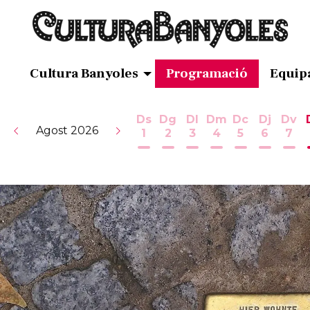
Cultura Banyoles
Programació
Equip
Ds
Dg
Dl
Dm
Dc
Dj
Dv
Agost 2026
1
2
3
4
5
6
7
Dissabte 1 d'agost
Diumenge 2 d'agost
Dilluns 3 d'agost
Dimarts 4 d'ag
Dimecres 5
Dijous 
Div