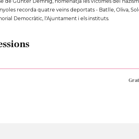
ine de Gunter Demnig, homenatja les víctimes del nazi
nyoles recorda quatre veïns deportats - Batlle, Oliva, Sol
orial Democràtic, l'Ajuntament i els instituts.
essions
Grat