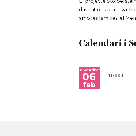
El projecte Stolperste
davant de casa seva. Ba
amb les famílies, el Mem
Calendari i S
divendres
06
11:00 h
feb