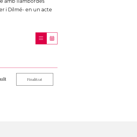
sme amb llambordes
er i Dilmé- en un acte
uït
Finalitzat