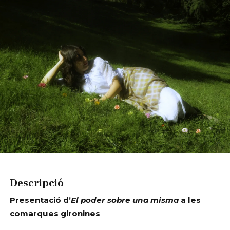
Diapositiva 1 de 1
Descripció
Presentació d’
El poder sobre una misma
a les
comarques gironines