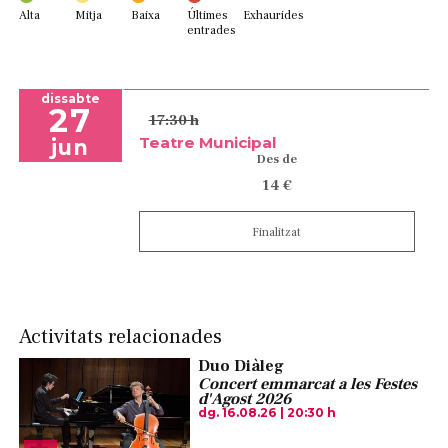
Alta
Mitja
Baixa
Últimes
Exhaurides
entrades
dissabte
27
17:30 h
Teatre Municipal
jun
Des de
14 €
Finalitzat
Activitats relacionades
Duo Diàleg
Concert emmarcat a les Festes
d'Agost 2026
dg. 16.08.26
|
20:30 h