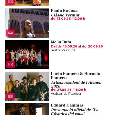
Paula Rocosa
Clàssic Vermut
dg. 13.09.26
|
12:00 h
Me la Bufa
Del dv. 18.09.26
al dg. 20.09.26
Teatre Municipal
Lucia Fumero & Horacio
Fumero
Artista resident de l'Ateneu
2026
dg. 27.09.26
|
18:00 h
Auditori de l'Ateneu
Eduard Canimas
Presentació oficial de "La
Còsmica del caos"