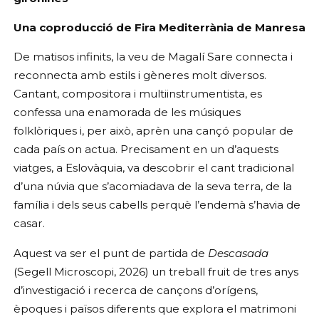
Una coproducció de Fira Mediterrània de Manresa
De matisos infinits, la veu de Magalí Sare connecta i
reconnecta amb estils i gèneres molt diversos.
Cantant, compositora i multiinstrumentista, es
confessa una enamorada de les músiques
folklòriques i, per això, aprèn una cançó popular de
cada país on actua. Precisament en un d’aquests
viatges, a Eslovàquia, va descobrir el cant tradicional
d’una núvia que s’acomiadava de la seva terra, de la
família i dels seus cabells perquè l’endemà s’havia de
casar.
Aquest va ser el punt de partida de
Descasada
(Segell Microscopi, 2026) un treball fruit de tres anys
d’investigació i recerca de cançons d’orígens,
èpoques i països diferents que explora el matrimoni