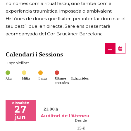
no només com a ritual festiu, sinó també com a
experiència traumàtica, imposada o ambivalent.
Històries de dones que lluiten per intentar dominar el
seu destí i que, en directe, Sare ens presentarà
acompanyada del Cor Bruckner Barcelona.
Calendari i Sessions
Disponibilitat
Alta
Mitja
Baixa
Últimes
Exhaurides
entrades
dissabte
27
21:00 h
Auditori de l'Ateneu
jun
Des de
15 €