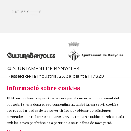
© AJUNTAMENT DE BANYOLES
Passeig de la Indústria, 25, 3a planta | 17820
Banyoles
Informació sobre cookies
972 58 18 48 | 972 57 00 50
Utilitzem cookies pròpies i de tercers per al correcte funcionament del
Sitemap
Avís Legal
Ús de Cookies
Contacteu
lloc web, i si ens dona el seu consentiment, també farem servir cookies
per recopilar dades de les seves visites per obtenir estadístiques
Link a instagram
Link a twitter
Link a facebook
agregades per millorar els nostres serveis i mostrar publicitat relacionada
amb les seves preferències a partir dels seus hàbits de navegació.