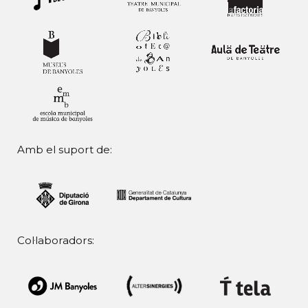
Amb el suport de:
Col·laboradors: