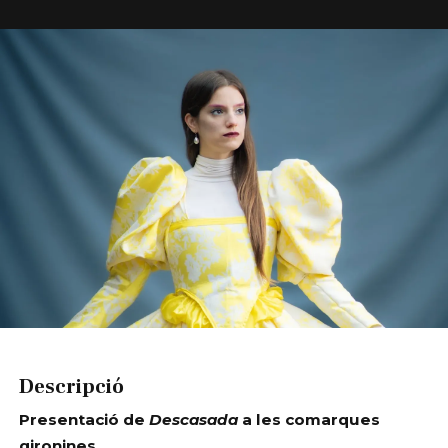
Diapositiva 1 de 1
Descripció
Presentació de
Descasada
a les comarques
gironines