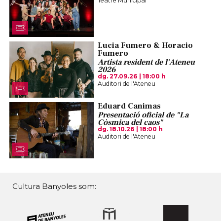
Teatre Municipal
Lucia Fumero & Horacio
Fumero
Artista resident de l'Ateneu
2026
dg. 27.09.26
|
18:00 h
Auditori de l'Ateneu
Eduard Canimas
Presentació oficial de "La
Còsmica del caos"
dg. 18.10.26
|
18:00 h
Auditori de l'Ateneu
Cultura Banyoles som: