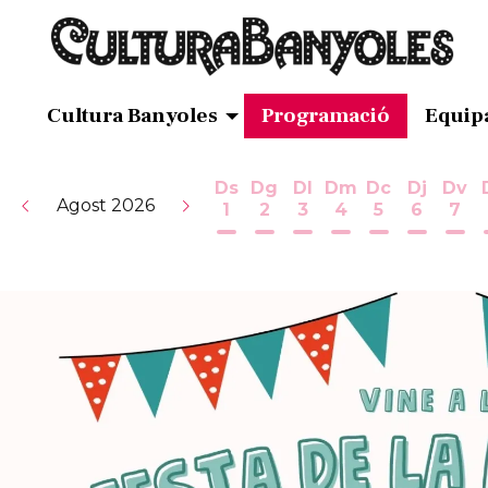
Cultura Banyoles
Programació
Equip
Ds
Dg
Dl
Dm
Dc
Dj
Dv
Agost 2026
1
2
3
4
5
6
7
Dissabte 1 d'agost
Diumenge 2 d'agost
Dilluns 3 d'agost
Dimarts 4 d'ag
Dimecres 5
Dijous 
Div