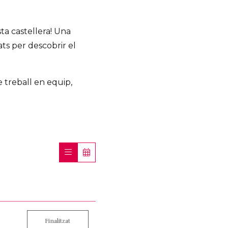
sta castellera! Una
tats per descobrir el
e treball en equip,
Finalitzat