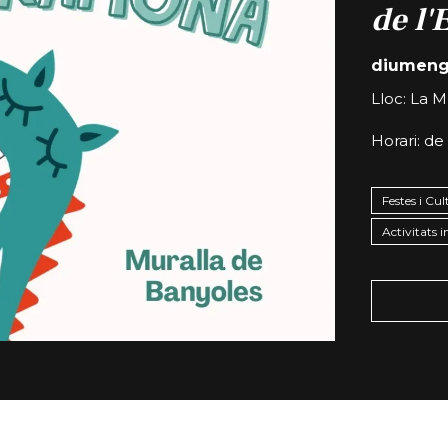
de l'
diumenge
Lloc: La M
Horari: de 
Festes i Cu
Activitats i