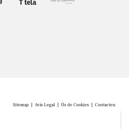
Sitemap
|
Avís Legal
|
Ús de Cookies
|
Contacteu
Link a in
Link a 
Link