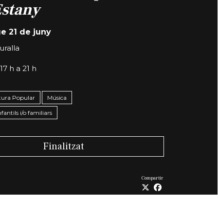
Estany
 21 de juny
uralla
17 h a 21 h
ltura Popular
Música
nfantils i/o familiars
Finalitzat
Compartir