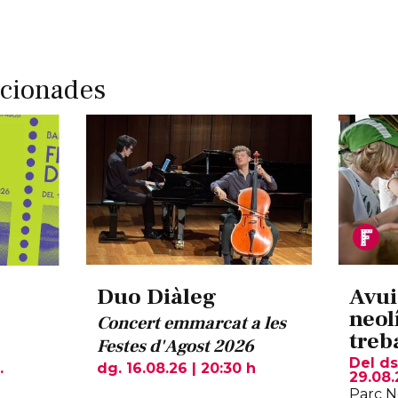
acionades
Duo Diàleg
Avui
neolí
Concert emmarcat a les
treb
Festes d'Agost 2026
Del ds
.
dg. 16.08.26
|
20:30 h
29.08.
Parc N