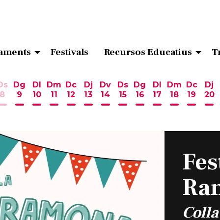
aments
Festivals
Recursos Educatius
T
Ds
Dg
Dl
Dm
Dc
Dj
Dv
Ds
Dg
Dl
Dm
Dc
Dj
8
9
10
11
12
13
14
15
16
17
18
19
20
ost
 d'agost
6 d'agost
endres 7 d'agost
Dissabte 8 d'agost
Diumenge 9 d'agost
Dilluns 10 d'agost
Dimarts 11 d'agost
Dimecres 12 d'agost
Dijous 13 d'agost
Divendres 14 d'agost
Dissabte 15 d'agost
Diumenge 16 d'ag
Dilluns 17 d'ag
Dimarts 18
Dimecr
Di
Fes
Ra
Colla