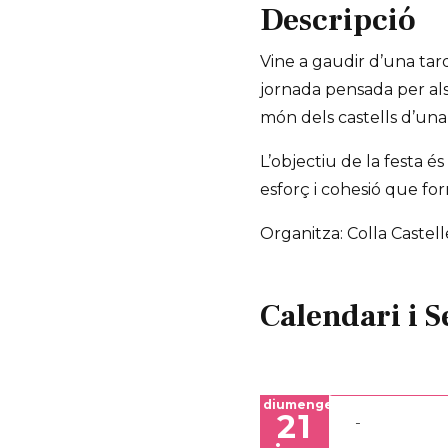
Descripció
Vine a gaudir d’una tard
jornada pensada per als m
món dels castells d’una 
L’objectiu de la festa é
esforç i cohesió que for
Organitza: Colla Castell
Calendari i S
diumenge
21