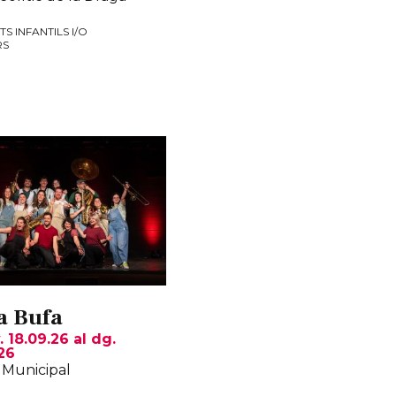
TS INFANTILS I/O
RS
a Bufa
. 18.09.26
al dg.
26
 Municipal