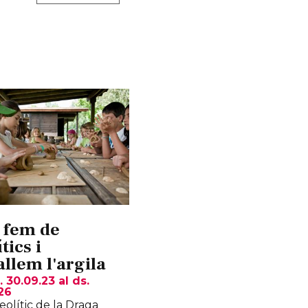
 fem de
tics i
allem l'argila
. 30.09.23
al ds.
26
eolític de la Draga