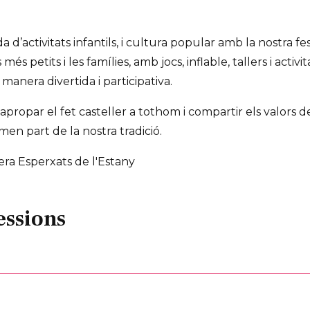
a d’activitats infantils, i cultura popular amb la nostra fe
és petits i les famílies, amb jocs, inflable, tallers i activi
manera divertida i participativa.
s apropar el fet casteller a tothom i compartir els valors d
men part de la nostra tradició.
era Esperxats de l'Estany
essions