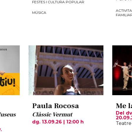
FESTES I CULTURA POPULAR
R
ACTIVITA
MÚSICA
FAMILIA
Paula Rocosa
Me l
Del dv
Museus
Clàssic Vermut
20.09.
dg. 13.09.26
|
12:00 h
Teatre
.