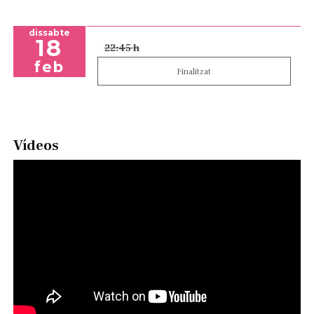
dissabte
18
22:45 h
feb
Finalitzat
Vídeos