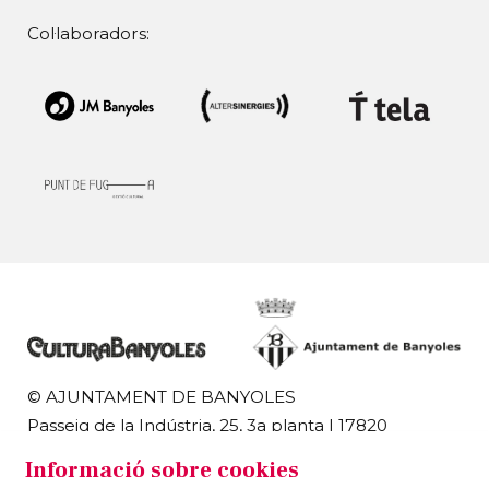
Col·laboradors:
© AJUNTAMENT DE BANYOLES
Passeig de la Indústria, 25, 3a planta | 17820
Banyoles
Informació sobre cookies
972 58 18 48 | 972 57 00 50