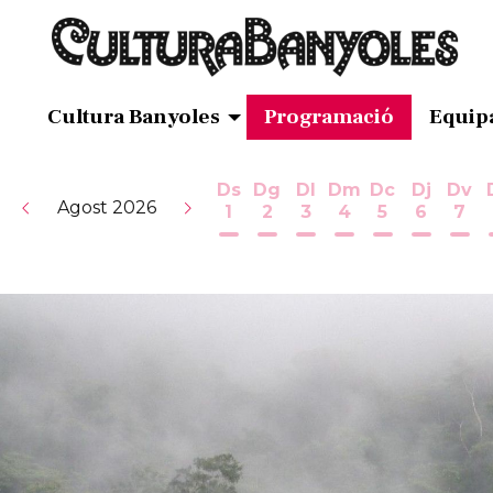
Cultura Banyoles
Programació
Equip
Ds
Dg
Dl
Dm
Dc
Dj
Dv
Agost 2026
1
2
3
4
5
6
7
Dissabte 1 d'agost
Diumenge 2 d'agost
Dilluns 3 d'agost
Dimarts 4 d'ag
Dimecres 5
Dijous 
Div