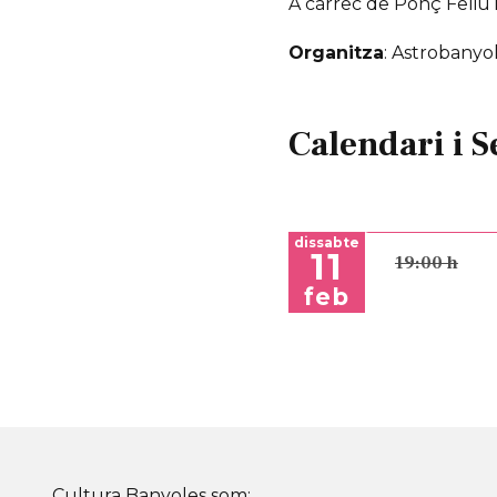
A càrrec de Ponç Feliu 
Organitza
: Astrobanyo
Calendari i S
dissabte
11
19:00 h
feb
Cultura Banyoles som: