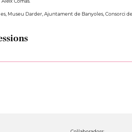
i Aleix Comas.
les, Museu Darder, Ajuntament de Banyoles, Consorci de
essions
Col·laboradors: