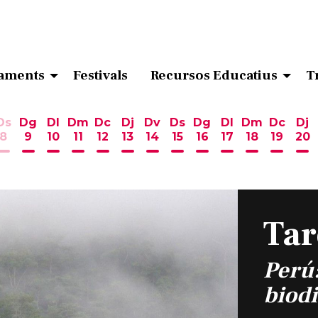
aments
Festivals
Recursos Educatius
T
Ds
Dg
Dl
Dm
Dc
Dj
Dv
Ds
Dg
Dl
Dm
Dc
Dj
8
9
10
11
12
13
14
15
16
17
18
19
20
ost
 d'agost
6 d'agost
endres 7 d'agost
Dissabte 8 d'agost
Diumenge 9 d'agost
Dilluns 10 d'agost
Dimarts 11 d'agost
Dimecres 12 d'agost
Dijous 13 d'agost
Divendres 14 d'agost
Dissabte 15 d'agost
Diumenge 16 d'ag
Dilluns 17 d'ag
Dimarts 18
Dimecr
Di
Tar
Perú:
biodi